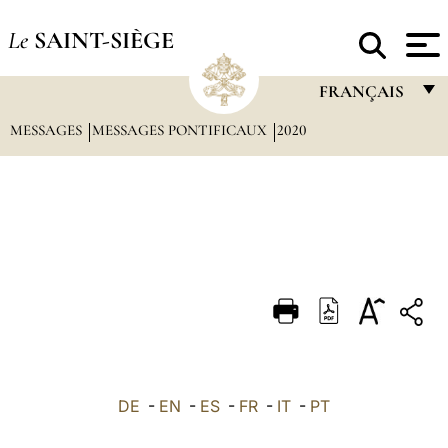
Le
SAINT-SIÈGE
FRANÇAIS
MESSAGES
MESSAGES PONTIFICAUX
2020
FRANÇAIS
ENGLISH
ITALIANO
PORTUGUÊS
ESPAÑOL
DEUTSCH
POLSKI
العربيّة
DE
-
EN
-
ES
-
FR
-
IT
-
PT
中文