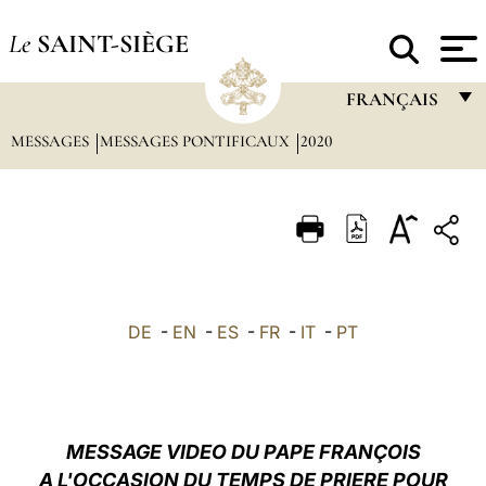
Le
SAINT-SIÈGE
FRANÇAIS
MESSAGES
MESSAGES PONTIFICAUX
2020
FRANÇAIS
ENGLISH
ITALIANO
PORTUGUÊS
ESPAÑOL
DE
-
EN
-
ES
-
FR
-
IT
-
PT
DEUTSCH
POLSKI
العربيّة
MESSAGE VIDEO
DU PAPE
FRANÇOIS
A L'OCCASION DU TEMPS DE PRIERE POUR
中文