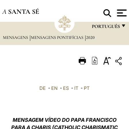
A
SANTA SÉ
PORTUGUÊS
MENSAGENS
MENSAGENS PONTIFÍCIAS
2020
FRANÇAIS
ENGLISH
ITALIANO
PORTUGUÊS
ESPAÑOL
DE
-
EN
-
ES
-
IT
-
PT
DEUTSCH
POLSKI
العربيّة
MENSAGEM VÍDEO DO PAPA
FRANCISCO
PARA A CHARIS (CATHOLIC CHARISMATIC
中文