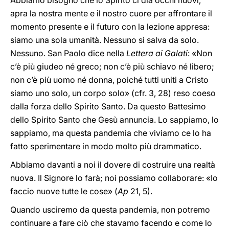
Abbiamo bisogno che lo Spirito ci dia occhi nuovi,
apra la nostra mente e il nostro cuore per affrontare il
momento presente e il futuro con la lezione appresa:
siamo una sola umanità. Nessuno si salva da solo.
Nessuno. San Paolo dice nella
Lettera ai Galati
: «Non
c’è più giudeo né greco; non c’è più schiavo né libero;
non c’è più uomo né donna, poiché tutti uniti a Cristo
siamo uno solo, un corpo solo» (cfr. 3, 28) reso coeso
dalla forza dello Spirito Santo. Da questo Battesimo
dello Spirito Santo che Gesù annuncia. Lo sappiamo, lo
sappiamo, ma questa pandemia che viviamo ce lo ha
fatto sperimentare in modo molto più drammatico.
Abbiamo davanti a noi il dovere di costruire una realtà
nuova. Il Signore lo farà; noi possiamo collaborare: «Io
faccio nuove tutte le cose» (
Ap
21, 5).
Quando usciremo da questa pandemia, non potremo
continuare a fare ciò che stavamo facendo e come lo