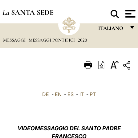
La
SANTA SEDE
ITALIANO
MESSAGGI
MESSAGGI PONTIFICI
2020
FRANÇAIS
ENGLISH
ITALIANO
PORTUGUÊS
ESPAÑOL
DE
-
EN
-
ES
-
IT
-
PT
DEUTSCH
POLSKI
العربيّة
VIDEOMESSAGGIO DEL SANTO PADRE
FRANCESCO
中文