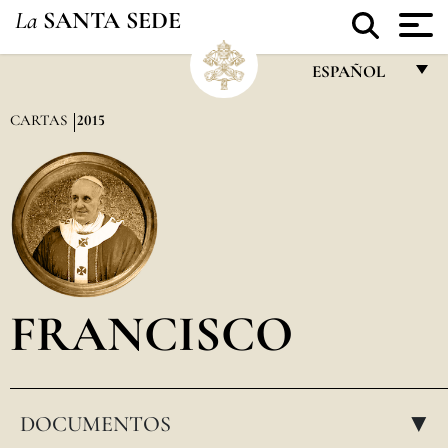
La
SANTA SEDE
ESPAÑOL
FRANÇAIS
CARTAS
2015
ENGLISH
ITALIANO
PORTUGUÊS
ESPAÑOL
DEUTSCH
FRANCISCO
POLSKI
العربيّة
DOCUMENTOS
中文
▸