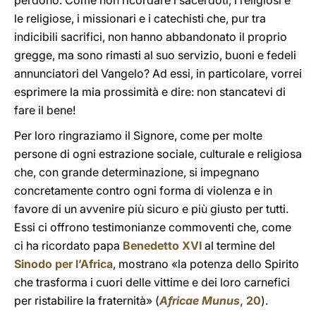
perdono. Come non ricordare i sacerdoti, i religiosi e
le religiose, i missionari e i catechisti che, pur tra
indicibili sacrifici, non hanno abbandonato il proprio
gregge, ma sono rimasti al suo servizio, buoni e fedeli
annunciatori del Vangelo? Ad essi, in particolare, vorrei
esprimere la mia prossimità e dire: non stancatevi di
fare il bene!
Per loro ringraziamo il Signore, come per molte
persone di ogni estrazione sociale, culturale e religiosa
che, con grande determinazione, si impegnano
concretamente contro ogni forma di violenza e in
favore di un avvenire più sicuro e più giusto per tutti.
Essi ci offrono testimonianze commoventi che, come
ci ha ricordato papa
Benedetto XVI
al termine del
Sinodo per l’Africa
, mostrano «la potenza dello Spirito
che trasforma i cuori delle vittime e dei loro carnefici
per ristabilire la fraternità» (
Africae Munus
, 20
).