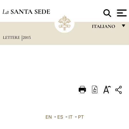
La
SANTA SEDE
ITALIANO
LETTERE
2015
FRANÇAIS
ENGLISH
ITALIANO
PORTUGUÊS
ESPAÑOL
DEUTSCH
POLSKI
العربيّة
EN
-
ES
-
IT
-
PT
中文