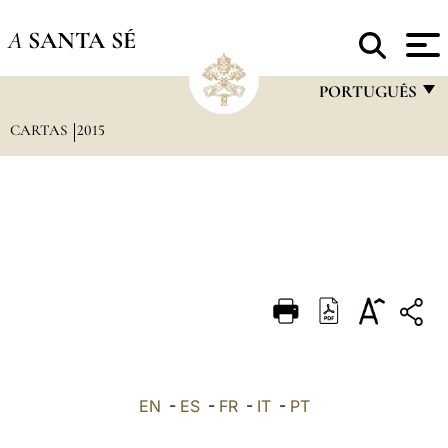
A
SANTA SÉ
PORTUGUÊS
CARTAS
2015
FRANÇAIS
ENGLISH
ITALIANO
PORTUGUÊS
ESPAÑOL
DEUTSCH
POLSKI
العربيّة
EN
-
ES
-
FR
-
IT
-
PT
中文