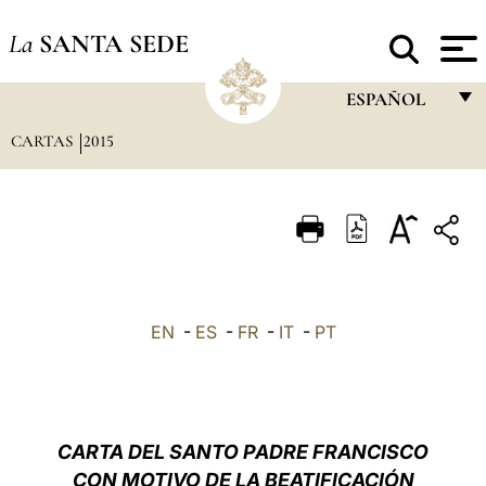
La
SANTA SEDE
ESPAÑOL
CARTAS
2015
FRANÇAIS
ENGLISH
ITALIANO
PORTUGUÊS
ESPAÑOL
EN
-
ES
-
FR
-
IT
-
PT
DEUTSCH
POLSKI
العربيّة
CARTA DEL SANTO PADRE FRANCISCO
CON MOTIVO DE LA BEATIFICACIÓN
中文