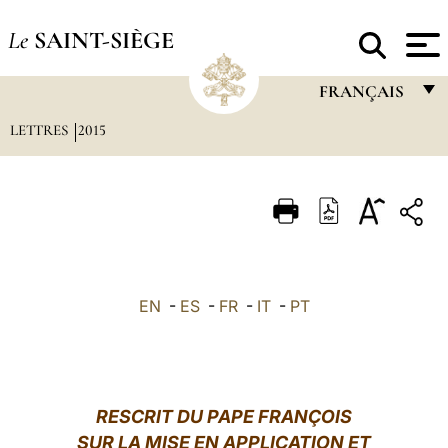
Le
SAINT-SIÈGE
FRANÇAIS
LETTRES
2015
FRANÇAIS
ENGLISH
ITALIANO
PORTUGUÊS
ESPAÑOL
EN
-
ES
-
FR
-
IT
-
PT
DEUTSCH
POLSKI
العربيّة
RESCRIT DU PAPE FRANÇOIS
SUR LA MISE EN APPLICATION ET
中文