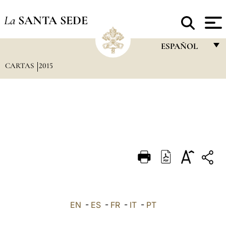
La
SANTA SEDE
ESPAÑOL
CARTAS
2015
FRANÇAIS
ENGLISH
ITALIANO
PORTUGUÊS
ESPAÑOL
DEUTSCH
POLSKI
العربيّة
EN
-
ES
-
FR
-
IT
-
PT
中文