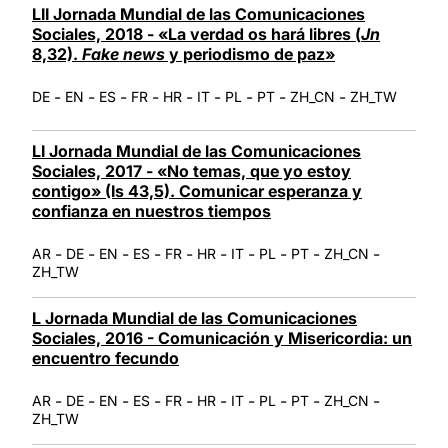
LII Jornada Mundial de las Comunicaciones
Sociales, 2018 - «La verdad os hará libres (
Jn
8,32).
Fake news
y periodismo de paz»
-
-
-
-
-
-
-
-
-
DE
EN
ES
FR
HR
IT
PL
PT
ZH_CN
ZH_TW
LI Jornada Mundial de las Comunicaciones
Sociales, 2017 - «No temas, que yo estoy
contigo» (Is 43,5). Comunicar esperanza y
confianza en nuestros tiempos
-
-
-
-
-
-
-
-
-
-
AR
DE
EN
ES
FR
HR
IT
PL
PT
ZH_CN
ZH_TW
L Jornada Mundial de las Comunicaciones
Sociales, 2016 - Comunicación y Misericordia: un
encuentro fecundo
-
-
-
-
-
-
-
-
-
-
AR
DE
EN
ES
FR
HR
IT
PL
PT
ZH_CN
ZH_TW