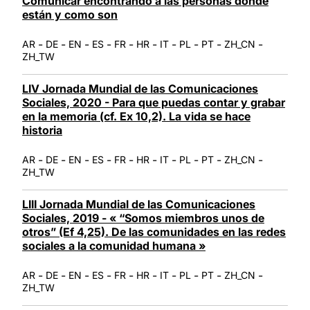
Comunicar encontrando a las personas donde
están y como son
-
-
-
-
-
-
-
-
-
-
AR
DE
EN
ES
FR
HR
IT
PL
PT
ZH_CN
ZH_TW
LIV Jornada Mundial de las Comunicaciones
Sociales, 2020 - Para que puedas contar y grabar
en la memoria (cf. Ex 10,2). La vida se hace
historia
-
-
-
-
-
-
-
-
-
-
AR
DE
EN
ES
FR
HR
IT
PL
PT
ZH_CN
ZH_TW
LIII Jornada Mundial de las Comunicaciones
Sociales, 2019 - « “Somos miembros unos de
otros” (Ef 4,25). De las comunidades en las redes
sociales a la comunidad humana »
-
-
-
-
-
-
-
-
-
-
AR
DE
EN
ES
FR
HR
IT
PL
PT
ZH_CN
ZH_TW