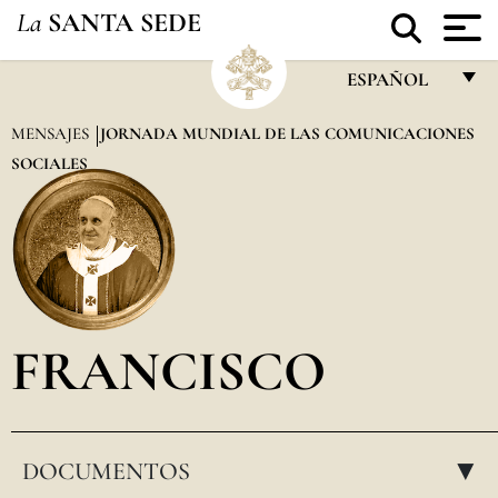
La
SANTA SEDE
ESPAÑOL
FRANÇAIS
MENSAJES
JORNADA MUNDIAL DE LAS COMUNICACIONES
SOCIALES
ENGLISH
ITALIANO
PORTUGUÊS
ESPAÑOL
DEUTSCH
FRANCISCO
POLSKI
العربيّة
DOCUMENTOS
中文
▸