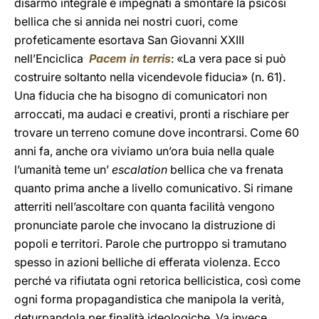
disarmo integrale e impegnati a smontare la psicosi
bellica che si annida nei nostri cuori, come
profeticamente esortava San Giovanni XXIII
nell’Enciclica
Pacem in terris
: «La vera pace si può
costruire soltanto nella vicendevole fiducia» (n. 61).
Una fiducia che ha bisogno di comunicatori non
arroccati, ma audaci e creativi, pronti a rischiare per
trovare un terreno comune dove incontrarsi. Come 60
anni fa, anche ora viviamo un’ora buia nella quale
l’umanità teme un’
escalation
bellica che va frenata
quanto prima anche a livello comunicativo. Si rimane
atterriti nell’ascoltare con quanta facilità vengono
pronunciate parole che invocano la distruzione di
popoli e territori. Parole che purtroppo si tramutano
spesso in azioni belliche di efferata violenza. Ecco
perché va rifiutata ogni retorica bellicistica, così come
ogni forma propagandistica che manipola la verità,
deturpandola per finalità ideologiche. Va invece