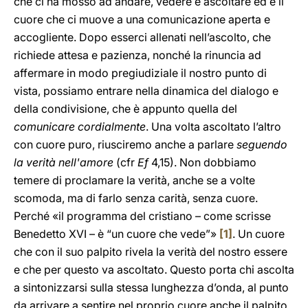
che ci ha mosso ad andare, vedere e ascoltare ed è il
cuore che ci muove a una comunicazione aperta e
accogliente. Dopo esserci allenati nell’ascolto, che
richiede attesa e pazienza, nonché la rinuncia ad
affermare in modo pregiudiziale il nostro punto di
vista, possiamo entrare nella dinamica del dialogo e
della condivisione, che è appunto quella del
comunicare cordialmente
. Una volta ascoltato l’altro
con cuore puro, riusciremo anche a parlare
seguendo
la verità nell'amore
(cfr
Ef
4,15). Non dobbiamo
temere di proclamare la verità, anche se a volte
scomoda, ma di farlo senza carità, senza cuore.
Perché «il programma del cristiano – come scrisse
Benedetto XVI – è “un cuore che vede”»
[1]
. Un cuore
che con il suo palpito rivela la verità del nostro essere
e che per questo va ascoltato. Questo porta chi ascolta
a sintonizzarsi sulla stessa lunghezza d’onda, al punto
da arrivare a sentire nel proprio cuore anche il palpito