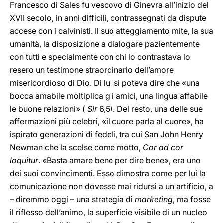
Francesco di Sales fu vescovo di Ginevra all’inizio del
XVII secolo, in anni difficili, contrassegnati da dispute
accese con i calvinisti. Il suo atteggiamento mite, la sua
umanità, la disposizione a dialogare pazientemente
con tutti e specialmente con chi lo contrastava lo
resero un testimone straordinario dell’amore
misericordioso di Dio. Di lui si poteva dire che «una
bocca amabile moltiplica gli amici, una lingua affabile
le buone relazioni» (
Sir
6,5). Del resto, una delle sue
affermazioni più celebri, «il cuore parla al cuore», ha
ispirato generazioni di fedeli, tra cui San John Henry
Newman che la scelse come motto,
Cor ad cor
loquitur
. «Basta amare bene per dire bene», era uno
dei suoi convincimenti. Esso dimostra come per lui la
comunicazione non dovesse mai ridursi a un artificio, a
– diremmo oggi – una strategia di
marketing
, ma fosse
il riflesso dell’animo, la superficie visibile di un nucleo