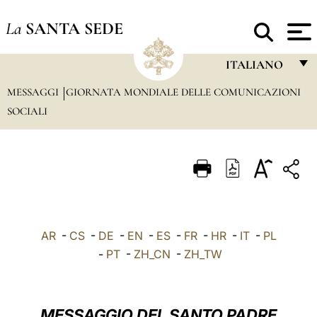
La
SANTA SEDE
ITALIANO
MESSAGGI
GIORNATA MONDIALE DELLE COMUNICAZIONI
FRANÇAIS
SOCIALI
ENGLISH
ITALIANO
PORTUGUÊS
ESPAÑOL
DEUTSCH
AR
-
CS
-
DE
-
EN
-
ES
-
FR
-
HR
-
IT
-
PL
-
PT
-
ZH_CN
-
ZH_TW
POLSKI
العربيّة
MESSAGGIO DEL SANTO PADRE
中文