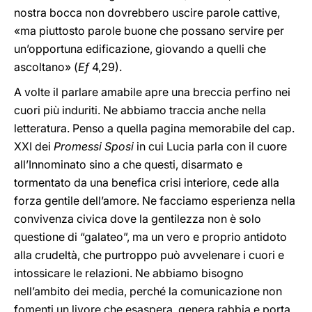
nostra bocca non dovrebbero uscire parole cattive,
«ma piuttosto parole buone che possano servire per
un’opportuna edificazione, giovando a quelli che
ascoltano» (
Ef
4,29).
A volte il parlare amabile apre una breccia perfino nei
cuori più induriti. Ne abbiamo traccia anche nella
letteratura. Penso a quella pagina memorabile del cap.
XXI dei
Promessi Sposi
in cui Lucia parla con il cuore
all’Innominato sino a che questi, disarmato e
tormentato da una benefica crisi interiore, cede alla
forza gentile dell’amore. Ne facciamo esperienza nella
convivenza civica dove la gentilezza non è solo
questione di “galateo”, ma un vero e proprio antidoto
alla crudeltà, che purtroppo può avvelenare i cuori e
intossicare le relazioni. Ne abbiamo bisogno
nell’ambito dei media, perché la comunicazione non
fomenti un livore che esaspera, genera rabbia e porta