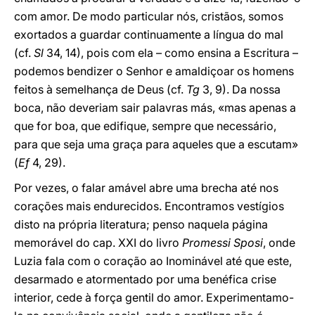
com amor. De modo particular nós, cristãos, somos
exortados a guardar continuamente a língua do mal
(cf.
Sl
34, 14), pois com ela – como ensina a Escritura –
podemos bendizer o Senhor e amaldiçoar os homens
feitos à semelhança de Deus (cf.
Tg
3, 9). Da nossa
boca, não deveriam sair palavras más, «mas apenas a
que for boa, que edifique, sempre que necessário,
para que seja uma graça para aqueles que a escutam»
(
Ef
4, 29).
Por vezes, o falar amável abre uma brecha até nos
corações mais endurecidos. Encontramos vestígios
disto na própria literatura; penso naquela página
memorável do cap. XXI do livro
Promessi Sposi
, onde
Luzia fala com o coração ao Inominável até que este,
desarmado e atormentado por uma benéfica crise
interior, cede à força gentil do amor. Experimentamo-