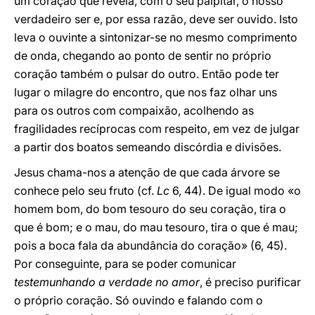
um coração que revela, com o seu palpitar, o nosso
verdadeiro ser e, por essa razão, deve ser ouvido. Isto
leva o ouvinte a sintonizar-se no mesmo comprimento
de onda, chegando ao ponto de sentir no próprio
coração também o pulsar do outro. Então pode ter
lugar o milagre do encontro, que nos faz olhar uns
para os outros com compaixão, acolhendo as
fragilidades recíprocas com respeito, em vez de julgar
a partir dos boatos semeando discórdia e divisões.
Jesus chama-nos a atenção de que cada árvore se
conhece pelo seu fruto (cf.
Lc
6, 44). De igual modo «o
homem bom, do bom tesouro do seu coração, tira o
que é bom; e o mau, do mau tesouro, tira o que é mau;
pois a boca fala da abundância do coração» (6, 45).
Por conseguinte, para se poder comunicar
testemunhando a verdade no amor
, é preciso purificar
o próprio coração. Só ouvindo e falando com o