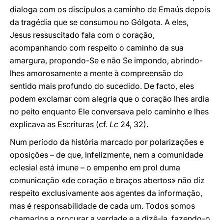
dialoga com os discípulos a caminho de Emaús depois
da tragédia que se consumou no Gólgota. A eles,
Jesus ressuscitado fala com o coração,
acompanhando com respeito o caminho da sua
amargura, propondo-Se e não Se impondo, abrindo-
lhes amorosamente a mente à compreensão do
sentido mais profundo do sucedido. De facto, eles
podem exclamar com alegria que o coração lhes ardia
no peito enquanto Ele conversava pelo caminho e lhes
explicava as Escrituras (cf.
Lc
24, 32).
Num período da história marcado por polarizações e
oposições – de que, infelizmente, nem a comunidade
eclesial está imune – o empenho em prol duma
comunicação «de coração e braços abertos» não diz
respeito exclusivamente aos agentes da informação,
mas é responsabilidade de cada um. Todos somos
chamados a procurar a verdade e a dizê-la, fazendo-o