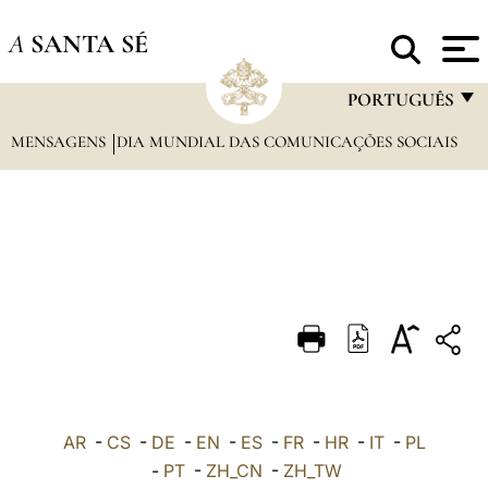
A
SANTA SÉ
PORTUGUÊS
MENSAGENS
DIA MUNDIAL DAS COMUNICAÇÕES SOCIAIS
FRANÇAIS
ENGLISH
ITALIANO
PORTUGUÊS
ESPAÑOL
DEUTSCH
POLSKI
العربيّة
AR
-
CS
-
DE
-
EN
-
ES
-
FR
-
HR
-
IT
-
PL
-
PT
-
ZH_CN
-
ZH_TW
中文