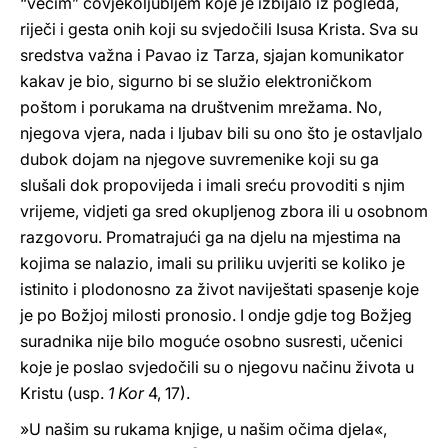
“većim” čovjekoljubljem koje je izbijalo iz pogleda,
riječi i gesta onih koji su svjedočili Isusa Krista. Sva su
sredstva važna i Pavao iz Tarza, sjajan komunikator
kakav je bio, sigurno bi se služio elektroničkom
poštom i porukama na društvenim mrežama. No,
njegova vjera, nada i ljubav bili su ono što je ostavljalo
dubok dojam na njegove suvremenike koji su ga
slušali dok propovijeda i imali sreću provoditi s njim
vrijeme, vidjeti ga sred okupljenog zbora ili u osobnom
razgovoru. Promatrajući ga na djelu na mjestima na
kojima se nalazio, imali su priliku uvjeriti se koliko je
istinito i plodonosno za život naviještati spasenje koje
je po Božjoj milosti pronosio. I ondje gdje tog Božjeg
suradnika nije bilo moguće osobno susresti, učenici
koje je poslao svjedočili su o njegovu načinu života u
Kristu (usp.
1 Kor
4, 17).
»U našim su rukama knjige, u našim očima djela«,