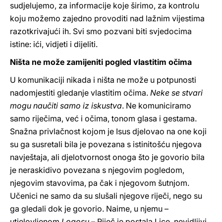
sudjelujemo, za informacije koje širimo, za kontrolu
koju možemo zajedno provoditi nad lažnim vijestima
razotkrivajući ih. Svi smo pozvani biti svjedocima
istine: ići, vidjeti i dijeliti.
Ništa ne može zamijeniti pogled vlastitim očima
U komunikaciji nikada i ništa ne može u potpunosti
nadomjestiti gledanje vlastitim očima.
Neke se stvari
mogu naučiti samo iz
iskustva
. Ne komuniciramo
samo riječima, već i očima, tonom glasa i gestama.
Snažna privlačnost kojom je Isus djelovao na one koji
su ga susretali bila je povezana s istinitošću njegova
navještaja, ali djelotvornost onoga što je govorio bila
je neraskidivo povezana s njegovim pogledom,
njegovim stavovima, pa čak i njegovom šutnjom.
Učenici ne samo da su slušali njegove riječi, nego su
ga gledali dok je govorio. Naime, u njemu –
utjelovljenom
Logosu
– Riječ je postala Lice, nevidljivi