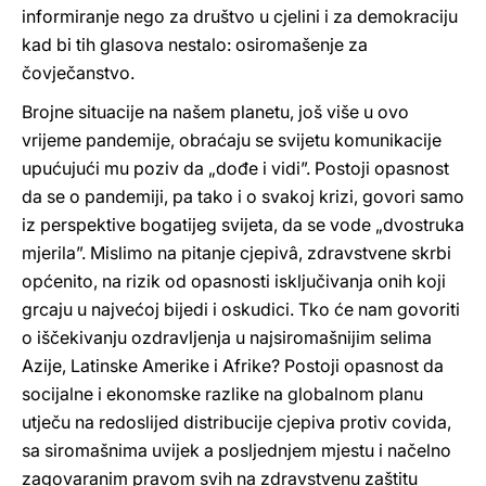
informiranje nego za društvo u cjelini i za demokraciju
kad bi tih glasova nestalo: osiromašenje za
čovječanstvo.
Brojne situacije na našem planetu, još više u ovo
vrijeme pandemije, obraćaju se svijetu komunikacije
upućujući mu poziv da „dođe i vidi”. Postoji opasnost
da se o pandemiji, pa tako i o svakoj krizi, govori samo
iz perspektive bogatijeg svijeta, da se vode „dvostruka
mjerila”. Mislimo na pitanje cjepivâ, zdravstvene skrbi
općenito, na rizik od opasnosti isključivanja onih koji
grcaju u najvećoj bijedi i oskudici. Tko će nam govoriti
o iščekivanju ozdravljenja u najsiromašnijim selima
Azije, Latinske Amerike i Afrike? Postoji opasnost da
socijalne i ekonomske razlike na globalnom planu
utječu na redoslijed distribucije cjepiva protiv covida,
sa siromašnima uvijek a posljednjem mjestu i načelno
zagovaranim pravom svih na zdravstvenu zaštitu