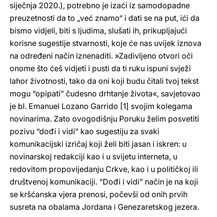
siječnja 2020.), potrebno je izaći iz samodopadne
preuzetnosti da to „već znamo“ i dati se na put, ići da
bismo vidjeli, biti s ljudima, slušati ih, prikupljajući
korisne sugestije stvarnosti, koje će nas uvijek iznova
na određeni način iznenaditi. »Zadivljeno otvori oči
onome što ćeš vidjeti i pusti da ti ruku ispuni svježi
lahor životnosti, tako da oni koji budu čitali tvoj tekst
mogu “opipati” čudesno drhtanje života«, savjetovao
je bl. Emanuel Lozano Garrido [1] svojim kolegama
novinarima. Zato ovogodišnju Poruku želim posvetiti
pozivu “dođi i vidi” kao sugestiju za svaki
komunikacijski izričaj koji želi biti jasan i iskren: u
novinarskoj redakciji kao i u svijetu interneta, u
redovitom propovijedanju Crkve, kao i u političkoj ili
društvenoj komunikaciji. “Dođi i vidi” način je na koji
se kršćanska vjera prenosi, počevši od onih prvih
susreta na obalama Jordana i Genezaretskog jezera.