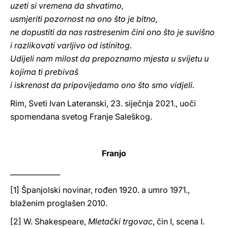
uzeti si vremena da shvatimo,
usmjeriti pozornost na ono što je bitno,
ne dopustiti da nas rastresenim čini ono što je suvišno
i razlikovati varljivo od istinitog.
Udijeli nam milost da prepoznamo mjesta u svijetu u
kojima ti prebivaš
i iskrenost da pripovijedamo ono što smo vidjeli.
Rim, Sveti Ivan Lateranski, 23. siječnja 2021., uoči
spomendana svetog Franje Saleškog.
Franjo
______________
[1] Španjolski novinar, rođen 1920. a umro 1971.,
blaženim proglašen 2010.
[2] W. Shakespeare,
Mletački trgovac
, čin I, scena I.