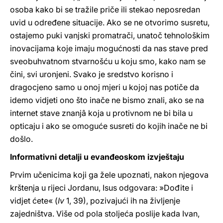
osoba kako bi se tražile priče ili stekao neposredan
uvid u određene situacije. Ako se ne otvorimo susretu,
ostajemo puki vanjski promatrači, unatoč tehnološkim
inovacijama koje imaju mogućnosti da nas stave pred
sveobuhvatnom stvarnošću u koju smo, kako nam se
čini, svi uronjeni. Svako je sredstvo korisno i
dragocjeno samo u onoj mjeri u kojoj nas potiče da
idemo vidjeti ono što inače ne bismo znali, ako se na
internet stave znanjâ koja u protivnom ne bi bila u
opticaju i ako se omoguće susreti do kojih inače ne bi
došlo.
Informativni detalji u evanđeoskom izvještaju
Prvim učenicima koji ga žele upoznati, nakon njegova
krštenja u rijeci Jordanu, Isus odgovara: »Dođite i
vidjet ćete« (
Iv
1, 39), pozivajući ih na življenje
zajedništva. Više od pola stoljeća poslije kada Ivan,