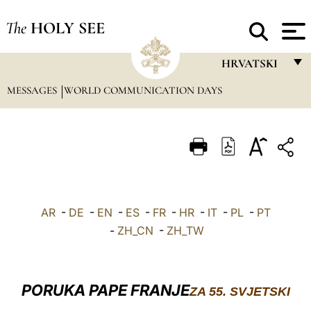
The
HOLY SEE
HRVATSKI
MESSAGES
WORLD COMMUNICATION DAYS
FRANÇAIS
ENGLISH
ITALIANO
PORTUGUÊS
ESPAÑOL
AR
-
DE
-
EN
-
ES
-
FR
-
HR
-
IT
-
PL
-
PT
DEUTSCH
-
ZH_CN
-
ZH_TW
POLSKI
العربيّة
PORUKA PAPE FRANJE
ZA 55. SVJETSKI
中文