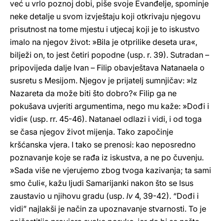
već u vrlo poznoj dobi, piše svoje Evanđelje, spominje
neke detalje u svom izvještaju koji otkrivaju njegovu
prisutnost na tome mjestu i utjecaj koji je to iskustvo
imalo na njegov život: »Bila je otprilike deseta ura«,
bilježi on, to jest četiri popodne (usp. r. 39). Sutradan –
pripovijeda dalje Ivan – Filip obavještava Natanaela o
susretu s Mesijom. Njegov je prijatelj sumnjičav: »Iz
Nazareta da može biti što dobro?« Filip ga ne
pokušava uvjeriti argumentima, nego mu kaže: »Dođi i
vidi« (usp. rr. 45-46). Natanael odlazi i vidi, i od toga
se časa njegov život mijenja. Tako započinje
kršćanska vjera. I tako se prenosi: kao neposredno
poznavanje koje se rađa iz iskustva, a ne po čuvenju.
»Sada više ne vjerujemo zbog tvoga kazivanja; ta sami
smo čuli«, kažu ljudi Samarijanki nakon što se Isus
zaustavio u njihovu gradu (usp.
Iv
4, 39-42). “Dođi i
vidi” najlakši je način za upoznavanje stvarnosti. To je