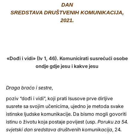
DAN
LATINE
SREDSTAVA DRUŠTVENIH KOMUNIKACIJA,
2021.
«Dođi i vidi» (Iv 1, 46). Komunicirati susrećući osobe
ondje gdje jesu i kakve jesu
Draga braćo i sestre
,
poziv “dođi i vidi”, koji prati Isusove prve dirljive
susrete sa svojim učenicima, ujedno je metoda svake
istinske ljudske komunikacije. Da bismo mogli govoriti
istinu o životu koja postaje povijest (usp.
Poruku za 54.
svjetski dan sredstava društvenih komunikacija
, 24.