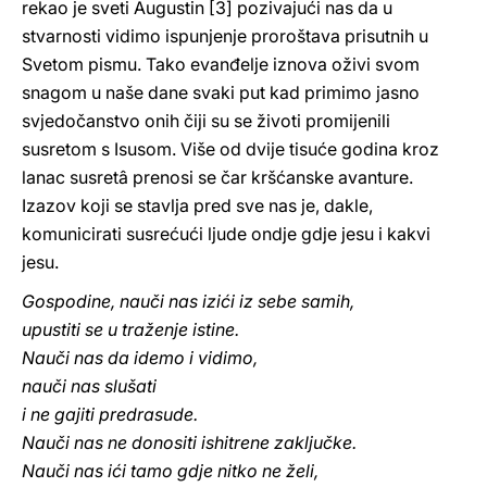
rekao je sveti Augustin [3] pozivajući nas da u
stvarnosti vidimo ispunjenje proroštava prisutnih u
Svetom pismu. Tako evanđelje iznova oživi svom
snagom u naše dane svaki put kad primimo jasno
svjedočanstvo onih čiji su se životi promijenili
susretom s Isusom. Više od dvije tisuće godina kroz
lanac susretâ prenosi se čar kršćanske avanture.
Izazov koji se stavlja pred sve nas je, dakle,
komunicirati susrećući ljude ondje gdje jesu i kakvi
jesu.
Gospodine, nauči nas izići iz sebe samih,
upustiti se u traženje istine.
Nauči nas da idemo i vidimo,
nauči nas slušati
i ne gajiti predrasude.
Nauči nas ne donositi ishitrene zaključke.
Nauči nas ići tamo gdje nitko ne želi,