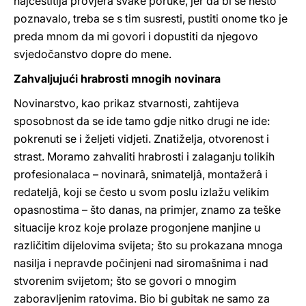
najčestitija provjera svake poruke, jer da bi se nešto
poznavalo, treba se s tim susresti, pustiti onome tko je
preda mnom da mi govori i dopustiti da njegovo
svjedočanstvo dopre do mene.
Zahvaljujući hrabrosti mnogih novinara
Novinarstvo, kao prikaz stvarnosti, zahtijeva
sposobnost da se ide tamo gdje nitko drugi ne ide:
pokrenuti se i željeti vidjeti. Znatiželja, otvorenost i
strast. Moramo zahvaliti hrabrosti i zalaganju tolikih
profesionalaca – novinarâ, snimateljâ, montažerâ i
redateljâ, koji se često u svom poslu izlažu velikim
opasnostima – što danas, na primjer, znamo za teške
situacije kroz koje prolaze progonjene manjine u
različitim dijelovima svijeta; što su prokazana mnoga
nasilja i nepravde počinjeni nad siromašnima i nad
stvorenim svijetom; što se govori o mnogim
zaboravljenim ratovima. Bio bi gubitak ne samo za