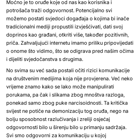
Moćno je to oruđe koje od nas kao korisnika i
potrošača traži odgovornost. Potencijalno svi
možemo postati svjedoci događaja o kojima bi inače
tradicionalni mediji propustili izvješćivati, dati svoj
doprinos kao građani, otkriti više, također pozitivnih,
priča. Zahvaljujući internetu imamo priliku pripovijedati
o onome što vidimo, što se odigrava pred našim očima
i dijeliti svjedočanstva s drugima.
No svima su već sada postali očiti rizici komunikacije
na društvenim medijima koja nije provjerena. Već neko
vrijeme znamo kako se lako može manipulirati
porukama, pa čak i slikama zbog mnoštva razloga,
ponekad samo zbog puke narcisoidnosti. Ta kritička
svijest ne potiče na demonizaciju tog oruđa, nego na
bolju sposobnost razlučivanja i zreliji osjećaj
odgovornosti bilo u širenju bilo u primanju sadržaja.
Svi smo odgovorni za komunikaciju u kojoj