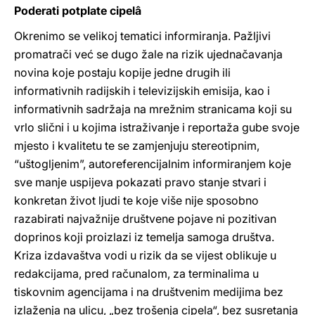
Poderati potplate cipelâ
Okrenimo se velikoj tematici informiranja. Pažljivi
promatrači već se dugo žale na rizik ujednačavanja
novina koje postaju kopije jedne drugih ili
informativnih radijskih i televizijskih emisija, kao i
informativnih sadržaja na mrežnim stranicama koji su
vrlo slični i u kojima istraživanje i reportaža gube svoje
mjesto i kvalitetu te se zamjenjuju stereotipnim,
“uštogljenim”, autoreferencijalnim informiranjem koje
sve manje uspijeva pokazati pravo stanje stvari i
konkretan život ljudi te koje više nije sposobno
razabirati najvažnije društvene pojave ni pozitivan
doprinos koji proizlazi iz temelja samoga društva.
Kriza izdavaštva vodi u rizik da se vijest oblikuje u
redakcijama, pred računalom, za terminalima u
tiskovnim agencijama i na društvenim medijima bez
izlaženja na ulicu, „bez trošenja cipela“, bez susretanja