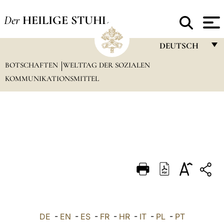
Der
HEILIGE STUHL
DEUTSCH
BOTSCHAFTEN
WELTTAG DER SOZIALEN
FRANÇAIS
KOMMUNIKATIONSMITTEL
ENGLISH
ITALIANO
PORTUGUÊS
ESPAÑOL
DEUTSCH
POLSKI
العربيّة
DE
-
EN
-
ES
-
FR
-
HR
-
IT
-
PL
-
PT
中文