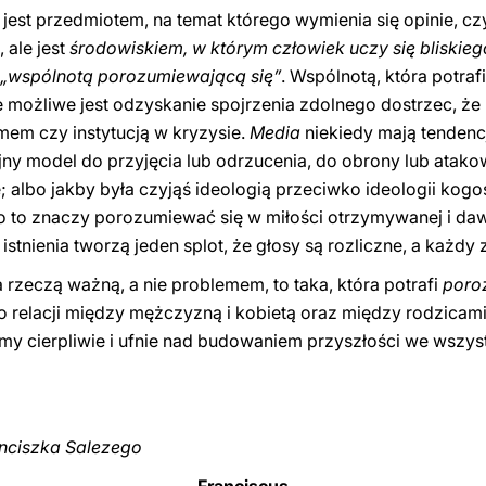
 jest przedmiotem, na temat którego wymienia się opinie, c
 ale jest
środowiskiem, w którym człowiek uczy się bliskie
„wspólnotą porozumiewającą się”
. Wspólnotą, która potraf
ożliwe jest odzyskanie spojrzenia zdolnego dostrzec, że r
mem czy instytucją w kryzysie.
Media
niekiedy mają tendenc
yjny model do przyjęcia lub odrzucenia, do obrony lub atako
e; albo jakby była czyjąś ideologią przeciwko ideologii kogo
o to znaczy porozumiewać się w miłości otrzymywanej i d
stnienia tworzą jeden splot, że głosy są rozliczne, a każdy z
 rzeczą ważną, a nie problemem, to taka, która potrafi
poro
wo relacji między mężczyzną i kobietą oraz między rodzicam
ujmy cierpliwie i ufnie nad budowaniem przyszłości we wszy
anciszka Salezego