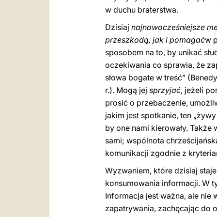
w duchu braterstwa.
Dzisiaj
najnowocześniejsze m
przeszkodą, jak i pomagać
w p
sposobem na to, by unikać słuc
oczekiwania co sprawia, że zapo
słowa bogate w treść” (Bened
r.). Mogą jej
sprzyjać
, jeżeli p
prosić o przebaczenie, umożl
jakim jest spotkanie, ten „żyw
by one nami kierowały. Także 
sami; wspólnota chrześcijańska
komunikacji zgodnie z kryteria
Wyzwaniem, które dzisiaj staje
konsumowania informacji. W t
Informacja jest ważna, ale ni
zapatrywania, zachęcając do op