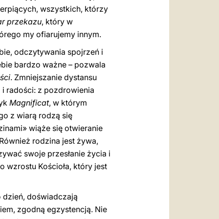
erpiących, wszystkich, którzy
ar przekazu
, który w
którego my ofiarujemy innym.
bie, odczytywania spojrzeń i
siebie bardzo ważne – pozwala
ści
. Zmniejszanie dystansu
i radości: z pozdrowienia
tyk
Magnificat
, w którym
go z wiarą rodzą się
inami» wiąże się otwieranie
 Również rodzina jest żywa,
azywać swoje przesłanie życia i
 wzrostu Kościoła, który jest
co dzień, doświadczają
iem, zgodną egzystencją. Nie