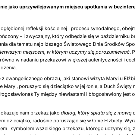
inie jako uprzywilejowanym miejscu spotkania w bezinter
pogłębionej refleksji kościelnej i procesu synodalnego, ob
czony – i zwyczajny, który odbędzie się w październiku b
enia dla tematu najbliższego Światowego Dnia Środków Sp
 pierwszym miejscem, w którym uczymy się porozumiewać
. 
no w nadaniu przekazowi większej autentyczności i cech l
idzenia.
z ewangelicznego obrazu, jaki stanowi wizyta Maryi u Elżbie
 Maryi, poruszyło się dzieciątko w jej łonie, a Duch Święty 
'Błogosławionaś Ty między niewiastami i błogosławiony jest
pokazuje nam przekaz jako
dialog, który splata się z mową 
 dzieciątko, radośnie poruszając się w łonie Elżbiety. Wyr
pem i symbolem wszelkiego przekazu, którego uczymy się, 