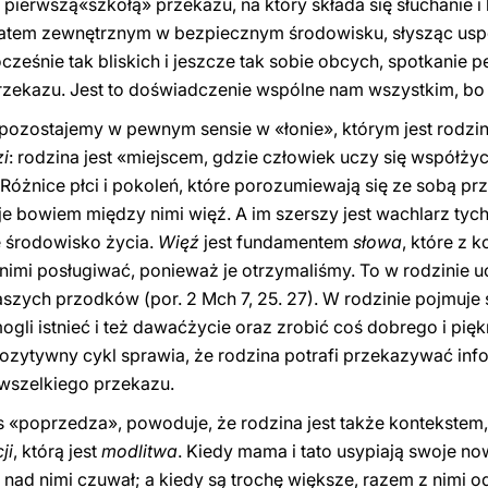
st pierwszą«szkołą» przekazu, na który składa się słuchanie i
atem zewnętrznym w bezpiecznym środowisku, słysząc uspo
cześnie tak bliskich i jeszcze tak sobie obcych, spotkanie pe
ekazu. Jest to doświadczenie wspólne nam wszystkim, bo 
 pozostajemy w pewnym sensie w «łonie», którym jest rodzi
zi
: rodzina jest «miejscem, gdzie człowiek uczy się współży
. Różnice płci i pokoleń, które porozumiewają się ze sobą p
eje bowiem między nimi więź. A im szerszy jest wachlarz tych 
e środowisko życia.
Więź
jest fundamentem
słowa
, które z 
imi posługiwać, ponieważ je otrzymaliśmy. To w rodzinie
aszych przodków (por. 2 Mch 7, 25. 27). W rodzinie pojmuje si
mogli istnieć i też dawaćżycie oraz zrobić coś dobrego i p
pozytywny cykl sprawia, że rodzina potrafi przekazywać inf
r wszelkiego przekazu.
s «poprzedza», powoduje, że rodzina jest także kontekstem,
ji
, którą jest
modlitwa
. Kiedy mama i tato usypiają swoje n
 nad nimi czuwał; a kiedy są trochę większe, razem z nimi 