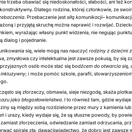
 nie trzeba obawiać się niedoskonałości, słabości, ani też ko
onstruktywny. Dlatego rodzina, której członkowie, ze swoim
zebaczenia
. Przebaczenie jest
siłą komunikacji
– komunikacji
żoną i przyjętą skruchę można naprawić i rozwijać. Dziecko
nkiem, wyrażając własny punkt widzenia, nie negując punktu
 dialog i pojednanie.
unikowania się, wiele mogą nas nauczyć
rodziny z dziećmi 
, zmysłowa czy intelektualna jest zawsze pokusą, by się z
 przyjaznych osób może stać się
bodźcem do otwarcia się, d
 inkluzywny
; i może pomóc szkole, parafii, stowarzyszeniom
ogo.
często się złorzeczy, obmawia, sieje niezgodę, skaża plotk
kazu jako błogosławieństwa
. I to również tam, gdzie wydaj
dziny są między sobą rozdzielone przez mury z kamienia lub 
ń i urazy, kiedy wydaje się, że są słuszne powody, by powi
 zamiast złorzeczenia, odwiedzanie zamiast odrzucania, p
zerwać spiralę zła, dawaćświadectwo, że dobro jest zawsz