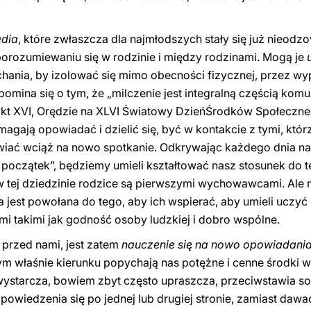
edia
, które zwłaszcza dla najmłodszych stały się już nieodz
orozumiewaniu się w rodzinie i między rodzinami. Mogą je
hania, by izolować się mimo obecności fizycznej, przez wype
mina się o tym, że „milczenie jest integralną częścią komuni
ykt XVI, Orędzie na XLVI Światowy DzieńŚrodków Społeczne
omagają opowiadać i dzielić się, być w kontakcie z tymi, któ
iwiać wciąż na nowo spotkanie. Odkrywając każdego dnia n
y początek”, będziemy umieli kształtować nasz stosunek do t
w tej dziedzinie rodzice są pierwszymi wychowawcami. Ale
 jest powołana do tego, aby ich wspierać, aby umieli uczyć 
mi takimi jak godność osoby ludzkiej i dobro wspólne.
 przed nami, jest zatem
nauczenie si
ę na nowo opowiadani
ym właśnie kierunku popychają nas potężne i cenne środki 
e wystarcza, bowiem zbyt często upraszcza, przeciwstawia so
owiedzenia się po jednej lub drugiej stronie, zamiast dawać