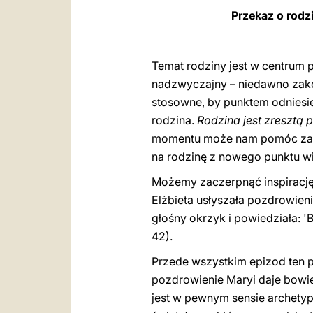
Przekaz o rodz
Temat rodziny jest w centrum 
nadzwyczajny – niedawno zakoń
stosowne, by punktem odniesi
rodzina.
Rodzina jest zresztą
momentu może nam pomóc zarów
na rodzinę z nowego punktu w
Możemy zaczerpnąć inspirację 
Elżbieta usłyszała pozdrowienie
głośny okrzyk i powiedziała: 
42).
Przede wszystkim epizod ten 
pozdrowienie Maryi daje bowiem
jest w pewnym sensie archety