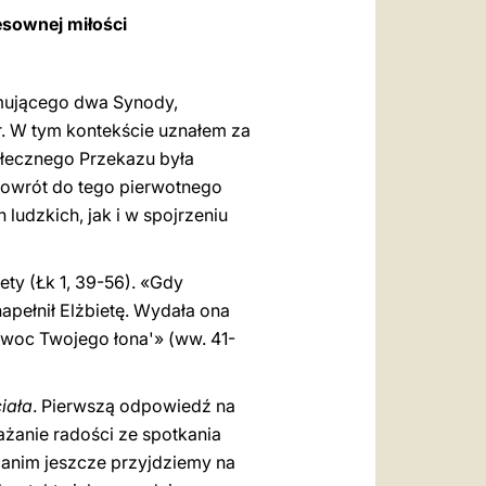
العربيّة
esownej miłości
中文
LATINE
ejmującego dwa Synody,
r. W tym kontekście uznałem za
ołecznego Przekazu była
Powrót do tego pierwotnego
udzkich, jak i w spojrzeniu
ty (Łk 1, 39-56). «Gdy
napełnił Elżbietę. Wydała ona
 owoc Twojego łona'» (ww. 41-
ciała
. Pierwszą odpowiedź na
ażanie radości ze spotkania
zanim jeszcze przyjdziemy na