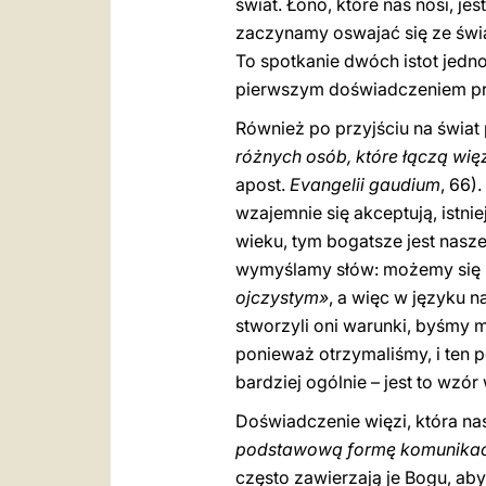
świat. Łono, które nas nosi, je
zaczynamy oswajać się ze świ
To spotkanie dwóch istot jedno
pierwszym doświadczeniem prz
Również po przyjściu na świat
różnych osób, które łączą wię
apost.
Evangelii gaudium
, 66)
wzajemnie się akceptują, istni
wieku, tym bogatsze jest nasz
wymyślamy słów: możemy się n
ojczystym»
, a więc w języku n
stworzyli oni warunki, byśmy 
ponieważ otrzymaliśmy, i ten 
bardziej ogólnie – jest to wzó
Doświadczenie więzi, która na
podstawową formę komunikac
często zawierzają je Bogu, aby