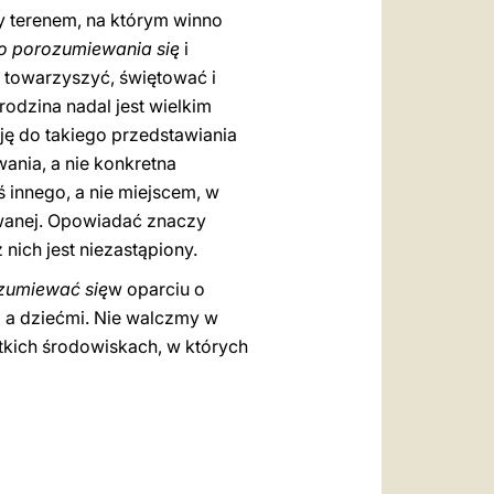
zy terenem, na którym winno
go porozumiewania się
i
i towarzyszyć, świętować i
odzina nadal jest wielkim
ję do takiego przedstawiania
wania, a nie konkretna
ś innego, a nie miejscem, w
awanej. Opowiadać znaczy
 nich jest niezastąpiony.
zumiewa
ć się
w oparciu o
i a dziećmi. Nie walczmy w
stkich środowiskach, w których