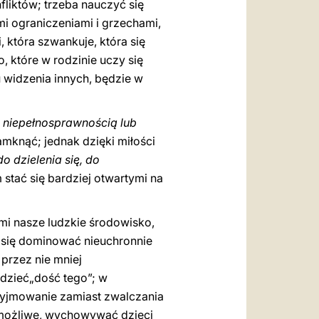
nfliktów; trzeba nauczyć się
i ograniczeniami i grzechami,
, która szwankuje, która się
, które w rodzinie uczy się
 widzenia innych, będzie w
z niepełnosprawnością lub
amknąć; jednak dzięki miłości
o dzielenia się, do
 stać się bardziej otwartymi na
ami nasze ludzkie środowisko,
e się dominować nieuchronnie
przez nie mniej
edzieć„dość tego”; w
rzyjmowanie zamiast zwalczania
e możliwe, wychowywać dzieci