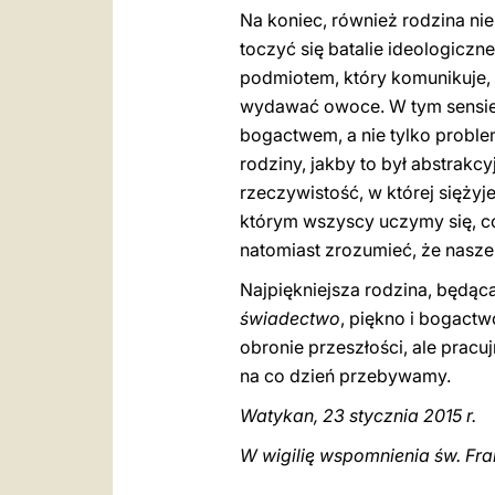
Na koniec, również rodzina nie
toczyć się batalie ideologiczne,
podmiotem, który komunikuje,
wydawać owoce. W tym sensie m
bogactwem, a nie tylko proble
rodziny, jakby to był abstrakc
rzeczywistość, w której siężyj
którym wszyscy uczymy się, c
natomiast zrozumieć, że nasze i
Najpiękniejsza rodzina, będąca
świadectwo
, piękno i bogact
obronie przeszłości, ale prac
na co dzień przebywamy.
Watykan, 23 stycznia 2015 r.
W wigilię wspomnienia św. Fr