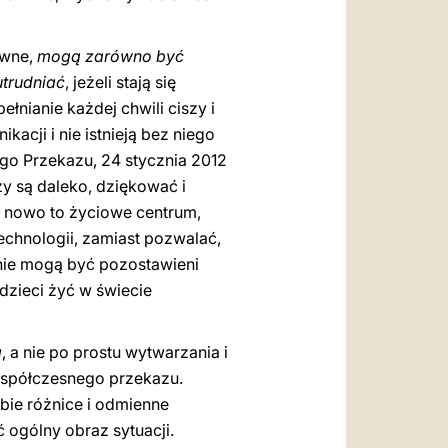
owne,
mogą zarówno być
utrudniać
, jeżeli stają się
łnianie każdej chwili ciszy i
kacji i nie istnieją bez niego
go Przekazu, 24 stycznia 2012
rzy są daleko, dziękować i
a nowo to życiowe centrum,
echnologii, zamiast pozwalać,
 nie mogą być pozostawieni
dzieci żyć w świecie
a
, a nie po prostu wytwarzania i
współczesnego przekazu.
bie różnice i odmienne
 ogólny obraz sytuacji.