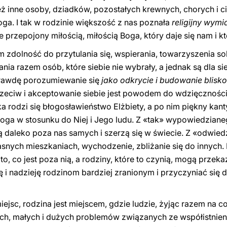
ż inne osoby, dziadków, pozostałych krewnych, chorych i ci
ga. I tak w rodzinie większość z nas poznała
religijny wymi
ie przepojony miłością, miłością Boga, który daje się nam i 
 zdolność do przytulania się, wspierania, towarzyszenia so
akania razem osób, które siebie nie wybrały, a jednak są dla 
prawdę porozumiewanie się
jako odkrycie i budowanie blisko
eciw i akceptowanie siebie jest powodem do wdzięczności 
tka rodzi się błogosławieństwo Elżbiety, a po nim piękny kan
Boga w stosunku do Niej i Jego ludu. Z «tak» wypowiedziane
daleko poza nas samych i szerzą się w świecie. Z «odwiedz
asnych mieszkaniach, wychodzenie, zbliżanie się do innych.
 to, co jest poza nią, a rodziny, które to czynią, mogą przek
 nadzieję rodzinom bardziej zranionym i przyczyniać się do
iejsc, rodzina jest miejscem, gdzie ludzie, żyjąc razem na 
h, małych i dużych problemów związanych ze współistnien