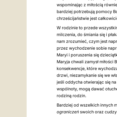
wspominając z miłością równie
bardziej potrzebują pomocy Bo
chrześcijaństwie jest całkowic
W rodzinie to przede wszystkim
milczenia, do śmiania się i pł
nam zrozumieć, czym jest na
przez wychodzenie sobie naprz
Maryi i poruszenia się dziecią
Maryja chwali zamysł miłości 
konsekwencje, które wychodzą 
drzwi, niezamykanie się we wł
jeśli oddycha otwierając się na
wspólnoty, mogą dawać otuchę i
rodziną rodzin.
Bardziej od wszelkich innych m
ograniczeń
swoich oraz cudzyc