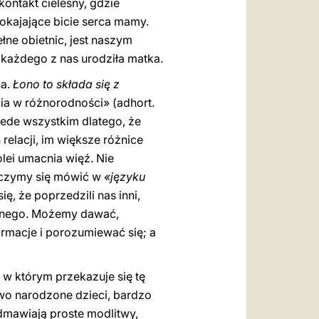
 kontakt cielesny, gdzie
kajające bicie serca mamy.
łne obietnic, jest naszym
każdego z nas urodziła matka.
na.
Łono to składa się z
cia w różnorodności» (adhort.
rzede wszystkim dlatego, że
relacji, im większe różnice
kolei umacnia więź. Nie
 uczymy się mówić w
«języku
ę, że poprzedzili nas inni,
ięknego. Możemy dawać,
ormacje i porozumiewać się; a
 w którym przekazuje się tę
owo narodzone dzieci, bardzo
odmawiają proste modlitwy,