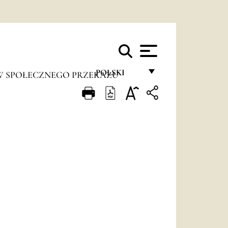
POLSKI
W SPOŁECZNEGO PRZEKAZU
FRANÇAIS
ENGLISH
ITALIANO
PORTUGUÊS
ESPAÑOL
DEUTSCH
POLSKI