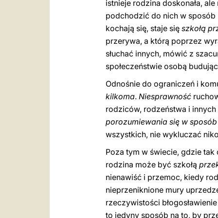
istnieje rodzina doskonała, ale
podchodzić do nich w sposób k
kochają się, staje się
szkołą pr
przerywa, a którą poprzez wyra
słuchać innych, mówić z szacu
społeczeństwie osobą budującą
Odnośnie do ograniczeń i kom
kilkoma
.
Niesprawność
ruchowa
rodziców, rodzeństwa i innych
porozumiewania się w sposób
wszystkich, nie wykluczać nik
Poza tym w świecie, gdzie tak 
rodzina może być szkołą
prze
nienawiść i przemoc, kiedy ro
nieprzeniknione mury uprzedze
rzeczywistości błogosławienie
to jedyny sposób na to, by pr