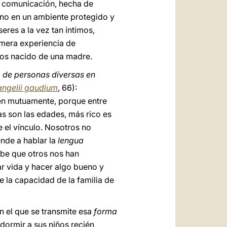
e comunicación, hecha de
no en un ambiente protegido y
eres a la vez tan íntimos,
imera experiencia de
os nacido de una madre.
 de personas diversas en
ngelii gaudium
, 66):
en mutuamente, porque entre
as son las edades, más rico es
e el vínculo. Nosotros no
ende a hablar la
lengua
cibe que otros nos han
ar vida y hacer algo bueno y
 la capacidad de la familia de
n el que se transmite esa
forma
dormir a sus niños recién