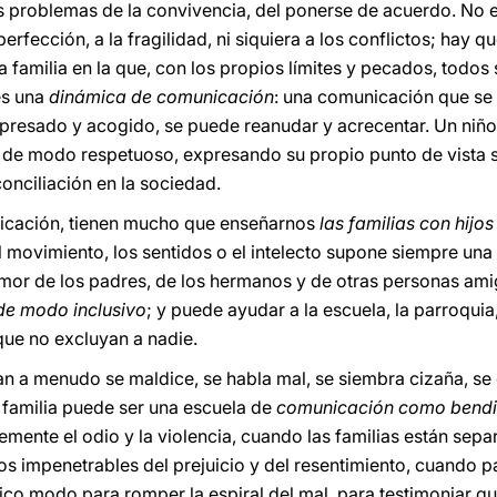
 problemas de la convivencia, del ponerse de acuerdo. No exi
erfección, a la fragilidad, ni siquiera a los conflictos; hay q
a familia en la que, con los propios límites y pecados, todos 
es una
dinámica de comunicación
: una comunicación que se
presado y acogido, se puede reanudar y acrecentar. Un niño 
 de modo respetuoso, expresando su propio punto de vista s
onciliación en la sociedad.
nicación, tienen mucho que enseñarnos
las familias con hijo
 el movimiento, los sentidos o el intelecto supone siempre un
amor de los padres, de los hermanos y de otras personas ami
 de modo inclusivo
; y puede ayudar a la escuela, la parroquia
ue no excluyan a nadie.
 a menudo se maldice, se habla mal, se siembra cizaña, se
 familia puede ser una escuela de
comunicación como bendi
mente el odio y la violencia, cuando las familias están sepa
os impenetrables del prejuicio y del resentimiento, cuando 
ico modo para romper la espiral del mal, para testimoniar qu