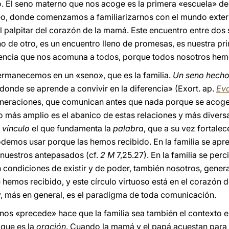
do. El seno materno que nos acoge es la primera «escuela» d
o, donde comenzamos a familiarizarnos con el mundo exter
l palpitar del corazón de la mamá. Este encuentro entre dos s
o de otro, es un encuentro lleno de promesas, es nuestra pr
iencia que nos acomuna a todos, porque todos nosotros hem
ermanecemos en un «seno», que es la familia.
Un seno hecho
ar donde se aprende a convivir en la diferencia» (Exort. ap.
Eva
eneraciones, que comunican antes que nada porque se acog
to más amplio es el abanico de estas relaciones y más divers
l
vínculo
el que fundamenta la
palabra
, que a su vez fortalec
odemos usar porque las hemos recibido. En la familia se apr
e nuestros antepasados (cf.
2 M
7,25.27). En la familia se per
 condiciones de existir y de poder, también nosotros, gener
mos recibido, y este círculo virtuoso está en el corazón de
, más en general, es el paradigma de toda comunicación.
 nos «precede» hace que la familia sea también el contexto e
que es la
oración
. Cuando la mamá y el papá acuestan para 