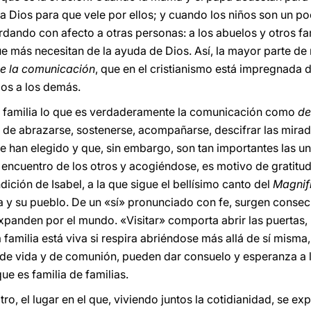
a Dios para que vele por ellos; y cuando los niños son un p
rdando con afecto a otras personas: a los abuelos y otros fam
ue más necesitan de la ayuda de Dios. Así, la mayor parte de
de la comunicación
, que en el cristianismo está impregnada 
os a los demás.
a familia lo que es verdaderamente la comunicación como
de
de abrazarse, sostenerse, acompañarse, descifrar las miradas 
e han elegido y que, sin embargo, son tan importantes las una
l encuentro de los otros y acogiéndose, es motivo de gratitud
ndición de Isabel, a la que sigue el bellísimo canto del
Magnif
la y su pueblo. De un «sí» pronunciado con fe, surgen cons
xpanden por el mundo. «Visitar» comporta abrir las puertas
 la familia está viva si respira abriéndose más allá de sí misma
e vida y de comunión, pueden dar consuelo y esperanza a la
ue es familia de familias.
tro, el lugar en el que, viviendo juntos la cotidianidad, se e