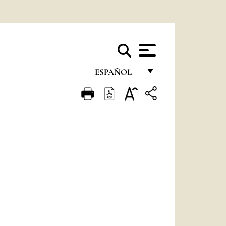
ESPAÑOL
FRANÇAIS
ENGLISH
ITALIANO
PORTUGUÊS
ESPAÑOL
DEUTSCH
POLSKI