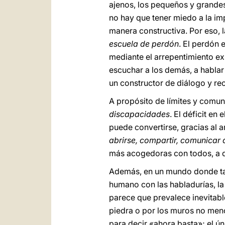
ajenos, los pequeños y grandes
no hay que tener miedo a la imp
manera constructiva. Por eso, l
escuela de perdón
. El perdón 
mediante el arrepentimiento ex
escuchar a los demás, a hablar
un constructor de diálogo y rec
A propósito de límites y comu
discapacidades
. El déficit en
puede convertirse, gracias al 
abrirse, compartir, comunicar
más acogedoras con todos, a q
Además, en un mundo donde tan
humano con las habladurías, la
parece que prevalece inevitable
piedra o por los muros no men
para decir «ahora basta»; el ún