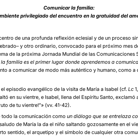
Comunicar la familia:
mbiente privilegiado del encuentro en la gratuidad del am
l centro de una profunda reflexión eclesial y de un proceso s
ebrado– y otro ordinario, convocado para el próximo mes de
ema de la próxima Jornada Mundial de las Comunicaciones 
,
la familia es el primer lugar donde aprendemos a comunic
tanto a comunicar de modo más auténtico y humano, como a o
l episodio evangélico de la visita de María a Isabel (cf.
Lc
1
altó en su vientre, e Isabel, llena del Espíritu Santo, exclamó 
uto de tu vientre!”» (vv. 41-42).
te todo la comunicación como
un diálogo que se entrelaza co
 saludo de María la da el niño saltando gozosamente en el vien
ierto sentido, el arquetipo y el símbolo de cualquier otra c