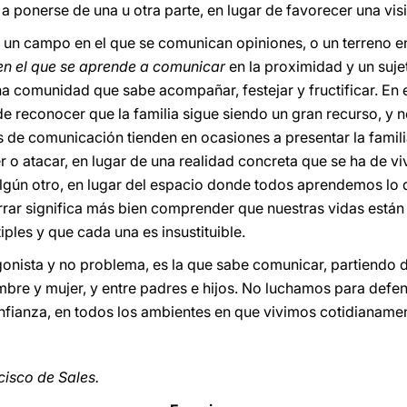
o a ponerse de una u otra parte, en lugar de favorecer una vis
es un campo en el que se comunican opiniones, o un terreno e
en el que se aprende a comunicar
en la proximidad y un suj
na comunidad que sabe acompañar, festejar y fructificar. En e
e reconocer que la familia sigue siendo un gran recurso, y 
ios de comunicación tienden en ocasiones a presentar la fami
o atacar, en lugar de una realidad concreta que se ha de viv
algún otro, en lugar del espacio donde todos aprendemos lo 
rar significa más bien comprender que nuestras vidas están
iples y que cada una es insustituible.
nista y no problema, es la que sabe comunicar, partiendo del
ombre y mujer, y entre padres e hijos. No luchamos para defe
fianza, en todos los ambientes en que vivimos cotidianamente
ncisco de Sales.