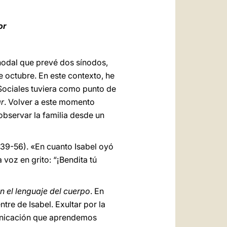
العربيّة
中文
or
LATINE
inodal que prevé dos sínodos,
 octubre. En este contexto, he
Sociales tuviera como punto de
ar
. Volver a este momento
bservar la familia desde un
,39-56). «En cuanto Isabel oyó
a voz en grito: “¡Bendita tú
n el lenguaje del cuerpo
. En
tre de Isabel. Exultar por la
omunicación que aprendemos