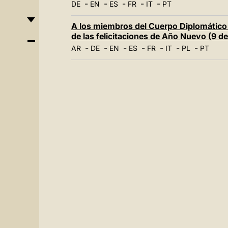
-
-
-
-
-
DE
EN
ES
FR
IT
PT
A los miembros del Cuerpo Diplomático 
de las felicitaciones de Año Nuevo (9 d
-
-
-
-
-
-
-
AR
DE
EN
ES
FR
IT
PL
PT