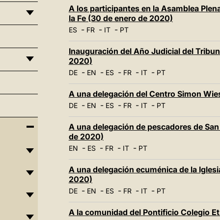
A los participantes en la Asamblea Plena
la Fe (30 de enero de 2020)
-
-
-
ES
FR
IT
PT
Inauguración del Año Judicial del Tribu
2020)
-
-
-
-
-
DE
EN
ES
FR
IT
PT
A una delegación del Centro Simon Wie
-
-
-
-
-
DE
EN
ES
FR
IT
PT
A una delegación de pescadores de San B
de 2020)
-
-
-
-
EN
ES
FR
IT
PT
A una delegación ecuménica de la Iglesi
2020)
-
-
-
-
-
DE
EN
ES
FR
IT
PT
A la comunidad del Pontificio Colegio Et