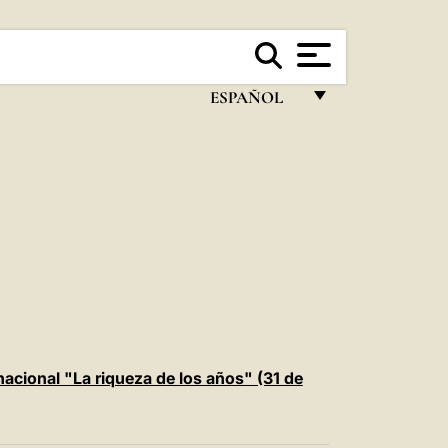
ESPAÑOL
FRANÇAIS
ENGLISH
ITALIANO
PORTUGUÊS
ESPAÑOL
DEUTSCH
POLSKI
nacional "La riqueza de los años" (31 de
العربيّة