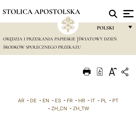
STOLICA APOSTOLSKA
POLSKI
ORĘDZIA I PRZESŁANIA PAPIESKIE
ŚWIATOWY DZIEŃ
FRANÇAIS
ŚRODKÓW SPOŁECZNEGO PRZEKAZU
ENGLISH
ITALIANO
PORTUGUÊS
ESPAÑOL
DEUTSCH
AR
-
DE
-
EN
-
ES
-
FR
-
HR
-
IT
-
PL
-
PT
-
ZH_CN
-
ZH_TW
POLSKI
العربيّة
中文