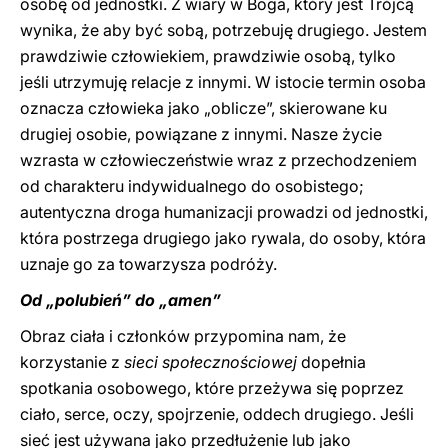
osobę od jednostki. Z wiary w Boga, który jest Trójcą
wynika, że ​​aby być sobą, potrzebuję drugiego. Jestem
prawdziwie człowiekiem, prawdziwie osobą, tylko
jeśli utrzymuję relacje z innymi. W istocie termin osoba
oznacza człowieka jako „oblicze”, skierowane ku
drugiej osobie, powiązane z innymi. Nasze życie
wzrasta w człowieczeństwie wraz z przechodzeniem
od charakteru indywidualnego do osobistego;
autentyczna droga humanizacji prowadzi od jednostki,
która postrzega drugiego jako rywala, do osoby, która
uznaje go za towarzysza podróży.
Od „polubień” do „amen”
Obraz ciała i członków przypomina nam, że
korzystanie z
sieci społecznościowej
dopełnia
spotkania osobowego, które przeżywa się poprzez
ciało, serce, oczy, spojrzenie, oddech drugiego. Jeśli
sieć jest używana jako przedłużenie lub jako