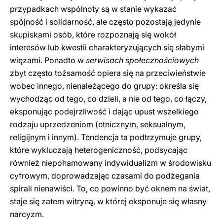
przypadkach wspólnoty są w stanie wykazać
spójność i solidarność, ale często pozostają jedynie
skupiskami osób, które rozpoznają się wokół
interesów lub kwestii charakteryzujących się słabymi
więzami. Ponadto w
serwisach społecznościowych
zbyt często tożsamość opiera się na przeciwieństwie
wobec innego, nienależącego do grupy: określa się
wychodząc od tego, co dzieli, a nie od tego, co łączy,
eksponując podejrzliwość i dając upust wszelkiego
rodzaju uprzedzeniom (etnicznym, seksualnym,
religijnym i innym). Tendencja ta podtrzymuje grupy,
które wykluczają heterogeniczność, podsycając
również niepohamowany indywidualizm w środowisku
cyfrowym, doprowadzając czasami do podżegania
spirali nienawiści. To, co powinno być oknem na świat,
staje się zatem witryną, w której eksponuje się własny
narcyzm.