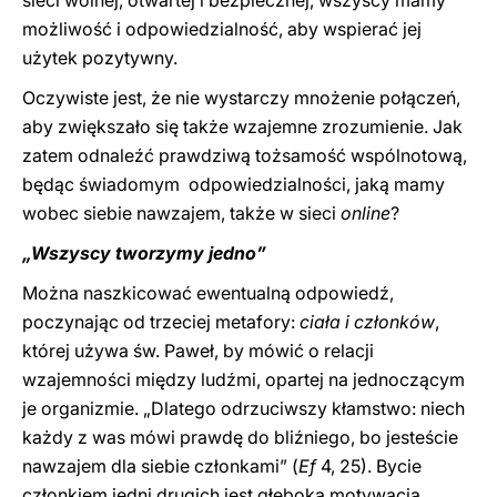
sieci wolnej, otwartej i bezpiecznej, wszyscy mamy
możliwość i odpowiedzialność, aby wspierać jej
użytek pozytywny.
Oczywiste jest, że nie wystarczy mnożenie połączeń,
aby zwiększało się także wzajemne zrozumienie. Jak
zatem odnaleźć prawdziwą tożsamość wspólnotową,
będąc świadomym odpowiedzialności, jaką mamy
wobec siebie nawzajem, także w sieci
online
?
„Wszyscy tworzymy jedno”
Można naszkicować ewentualną odpowiedź,
poczynając od trzeciej metafory:
ciała i członków
,
której używa św. Paweł, by mówić o relacji
wzajemności między ludźmi, opartej na jednoczącym
je organizmie. „Dlatego odrzuciwszy kłamstwo: niech
każdy z was mówi prawdę do bliźniego, bo jesteście
nawzajem dla siebie członkami” (
Ef
4, 25). Bycie
członkiem jedni drugich jest głęboką motywacja,