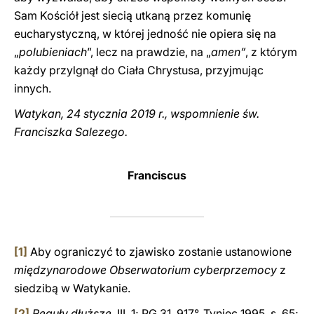
Sam Kościół jest siecią utkaną przez komunię
eucharystyczną, w której jedność nie opiera się na
„
polubieniach
”, lecz na prawdzie, na „
amen”
, z którym
każdy przylgnął do Ciała Chrystusa, przyjmując
innych.
Watykan, 24 stycznia 2019 r., wspomnienie św.
Franciszka Salezego.
Franciscus
[1]
Aby ograniczyć to zjawisko zostanie ustanowione
międzynarodowe Obserwatorium cyberprzemocy
z
siedzibą w Watykanie.
[2]
Reguły dłuższe
, III, 1; PG 31, 917°, Tyniec 1995, s. 65;