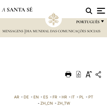
A
SANTA SÉ
PORTUGUÊS
MENSAGENS
DIA MUNDIAL DAS COMUNICAÇÕES SOCIAIS
FRANÇAIS
ENGLISH
ITALIANO
PORTUGUÊS
ESPAÑOL
DEUTSCH
POLSKI
العربيّة
AR
-
DE
-
EN
-
ES
-
FR
-
HR
-
IT
-
PL
-
PT
-
ZH_CN
-
ZH_TW
中文