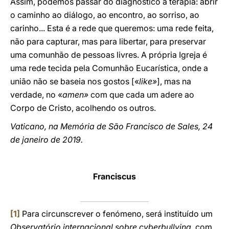
Assim, podemos passar do diagnóstico à terapia: abrir
o caminho ao diálogo, ao encontro, ao sorriso, ao
carinho... Esta é a rede que queremos: uma rede feita,
não para capturar, mas para libertar, para preservar
uma comunhão de pessoas livres. A própria Igreja é
uma rede tecida pela Comunhão Eucarística, onde a
união não se baseia nos gostos [«
like»
], mas na
verdade, no «
amen»
com que cada um adere ao
Corpo de Cristo, acolhendo os outros.
Vaticano, na Memória de São Francisco de Sales, 24
de janeiro de 2019.
Franciscus
[1]
Para circunscrever o fenómeno, será instituído um
Observatório internacional sobre cyberbullying
, com