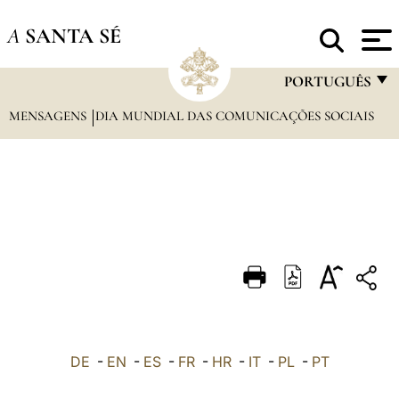
A
SANTA SÉ
PORTUGUÊS
MENSAGENS
DIA MUNDIAL DAS COMUNICAÇÕES SOCIAIS
FRANÇAIS
ENGLISH
ITALIANO
PORTUGUÊS
ESPAÑOL
DEUTSCH
POLSKI
العربيّة
DE
-
EN
-
ES
-
FR
-
HR
-
IT
-
PL
-
PT
中文