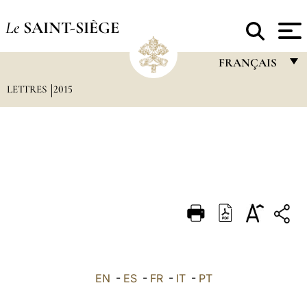
Le
SAINT-SIÈGE
FRANÇAIS
LETTRES
2015
FRANÇAIS
ENGLISH
ITALIANO
PORTUGUÊS
ESPAÑOL
DEUTSCH
POLSKI
العربيّة
EN
-
ES
-
FR
-
IT
-
PT
中文