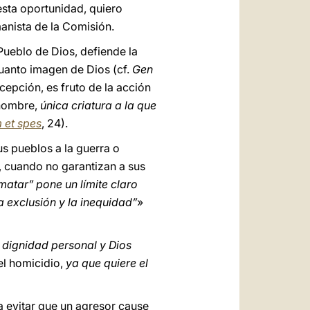
 esta oportunidad, quiero
manista de la Comisión.
 Pueblo de Dios, defiende la
cuanto imagen de Dios (cf.
Gen
cepción, es fruto de la acción
 hombre,
única criatura a la que
 et spes
, 24).
s pueblos a la guerra o
, cuando no garantizan a sus
atar” pone un límite claro
 exclusión y la inequidad”
»
u dignidad personal y Dios
el homicidio,
ya que quiere el
 evitar que un agresor cause