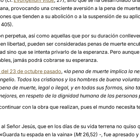
o (cf.
Evangelium vitae
, 27), sino que se ha desarrollado u
umana, provocando una creciente aversión a la pena de muerte
iones que tienden a su abolición o a la suspensión de su apli
. 405).
ión perpetua, así como aquellas que por su duración conlleven
en libertad, pueden ser consideradas penas de muerte encub
rtad sino que se intenta privarlo de la esperanza. Pero aunqu
ables, jamás podrá cobrarse su esperanza.
 del 23 de octubre pasado
, «
la pena de muerte implica la n
ngelio. Todos los cristianos y los hombres de buena volunt
 pena de muerte, legal o ilegal, y en todas sus formas, sino 
ejores, en respeto de la dignidad humana de las personas p
continuar con la obra que realizan, pues el mundo necesita te
Señor Jesús, que en los días de su vida terrena no quiso q
«Guarda tu espada en la vaina» (
Mt
26,52) -, fue apresado 