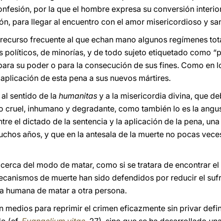
onfesión, por la que el hombre expresa su conversión interior;
ión, para llegar al encuentro con el amor misericordioso y sa
 recurso frecuente al que echan mano algunos regímenes total
es políticos, de minorías, y de todo sujeto etiquetado como “
ra su poder o para la consecución de sus fines. Como en lo
a aplicación de esta pena a sus nuevos mártires.
al sentido de la
humanitas
y a la misericordia divina, que de
to cruel, inhumano y degradante, como también lo es la angu
ntre el dictado de la sentencia y la aplicación de la pena, un
chos años, y que en la antesala de la muerte no pocas veces
cerca del modo de matar, como si se tratara de encontrar el
mecanismos de muerte han sido defendidos por reducir el sufr
a humana de matar a otra persona.
en medios para reprimir el crimen eficazmente sin privar defi