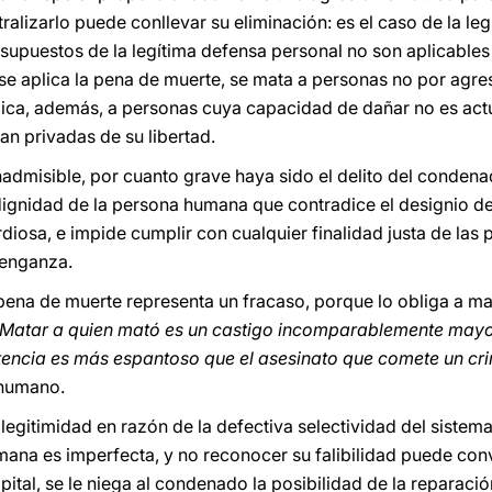
ralizarlo puede conllevar su eliminación: es el caso de la leg
esupuestos de la legítima defensa personal no son aplicables 
se aplica la pena de muerte, se mata a personas no por agre
ica, además, a personas cuya capacidad de dañar no es actu
an privadas de su libertad.
nadmisible, por cuanto grave haya sido el delito del condena
a dignidad de la persona humana que contradice el designio d
diosa, e impide cumplir con cualquier finalidad justa de las p
venganza.
pena de muerte representa un fracaso, porque lo obliga a m
Matar a quien mató es un castigo incomparablemente mayor
ntencia es más espantoso que el asesinato que comete un cri
 humano.
egitimidad en razón de la defectiva selectividad del sistema 
humana es imperfecta, y no reconocer su falibilidad puede conve
pital, se le niega al condenado la posibilidad de la reparac