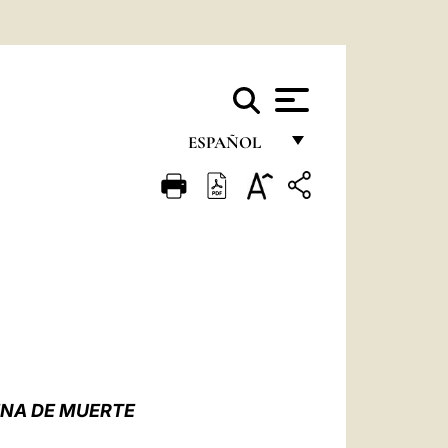
ESPAÑOL
FRANÇAIS
ENGLISH
ITALIANO
PORTUGUÊS
ESPAÑOL
DEUTSCH
ENA DE MUERTE
POLSKI