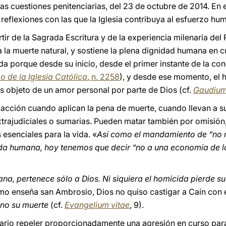
 las cuestiones penitenciarias, del 23 de octubre de 2014. En
reflexiones con las que la Iglesia contribuya al esfuerzo hu
artir de la Sagrada Escritura y de la experiencia milenaria del
 la muerte natural, y sostiene la plena dignidad humana en 
a porque desde su inicio, desde el primer instante de la con
 de la Iglesia Católica
, n. 2258
), y desde ese momento, el
es objeto de un amor personal por parte de Dios (cf.
Gaudium
cción cuando aplican la pena de muerte, cuando llevan a su
trajudiciales o sumarias. Pueden matar también por omisión
esenciales para la vida. «
Así como el mandamiento de “no m
ida humana, hoy tenemos que decir “no a una economía de la
na, pertenece sólo a Dios. Ni siquiera el homicida pierde s
o enseña san Ambrosio, Dios no quiso castigar a Caín con 
 no su muerte
(cf.
Evangelium vitae
, 9).
ario repeler proporcionadamente una agresión en curso para