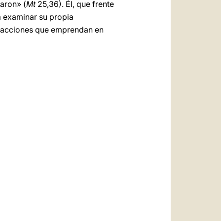
taron» (
Mt
25,36). Él, que frente
 a examinar su propia
las acciones que emprendan en