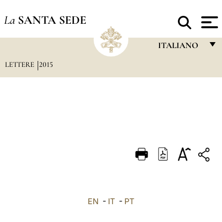
La
SANTA SEDE
ITALIANO
LETTERE
2015
FRANÇAIS
ENGLISH
ITALIANO
PORTUGUÊS
ESPAÑOL
DEUTSCH
POLSKI
العربيّة
EN
-
IT
-
PT
中文