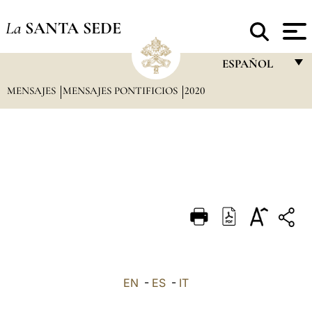
La
SANTA SEDE
ESPAÑOL
MENSAJES
MENSAJES PONTIFICIOS
2020
FRANÇAIS
ENGLISH
ITALIANO
PORTUGUÊS
ESPAÑOL
DEUTSCH
POLSKI
العربيّة
EN
-
ES
-
IT
中文