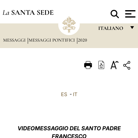
La
SANTA SEDE
ITALIANO
MESSAGGI
MESSAGGI PONTIFICI
2020
FRANÇAIS
ENGLISH
ITALIANO
PORTUGUÊS
ESPAÑOL
ES
-
IT
DEUTSCH
POLSKI
العربيّة
VIDEOMESSAGGIO DEL SANTO PADRE
FRANCESCO
中文