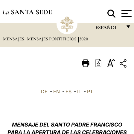
La
SANTA SEDE
ESPAÑOL
MENSAJES
MENSAJES PONTIFICIOS
2020
FRANÇAIS
ENGLISH
ITALIANO
PORTUGUÊS
ESPAÑOL
DE
-
EN
-
ES
-
IT
-
PT
DEUTSCH
POLSKI
العربيّة
MENSAJE DEL SANTO PADRE FRANCISCO
PARA LA APERTURA DE LAS CELEBRACIONES
中文