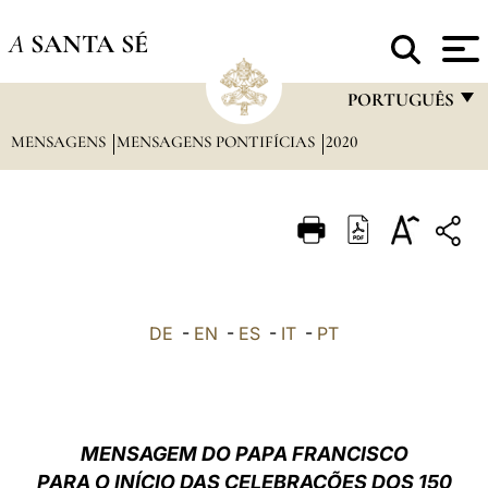
A
SANTA SÉ
PORTUGUÊS
MENSAGENS
MENSAGENS PONTIFÍCIAS
2020
FRANÇAIS
ENGLISH
ITALIANO
PORTUGUÊS
ESPAÑOL
DE
-
EN
-
ES
-
IT
-
PT
DEUTSCH
POLSKI
العربيّة
MENSAGEM DO PAPA FRANCISCO
PARA O INÍCIO DAS CELEBRAÇ
Õ
ES DOS 150
中文