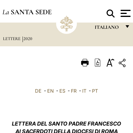
La
SANTA SEDE
ITALIANO
LETTERE
2020
FRANÇAIS
ENGLISH
ITALIANO
PORTUGUÊS
ESPAÑOL
DE
-
EN
-
ES
-
FR
-
IT
-
PT
DEUTSCH
POLSKI
العربيّة
LETTERA DEL SANTO PADRE FRANCESCO
AI SACERDOTI DELLA DIOCESI DI ROMA
中文