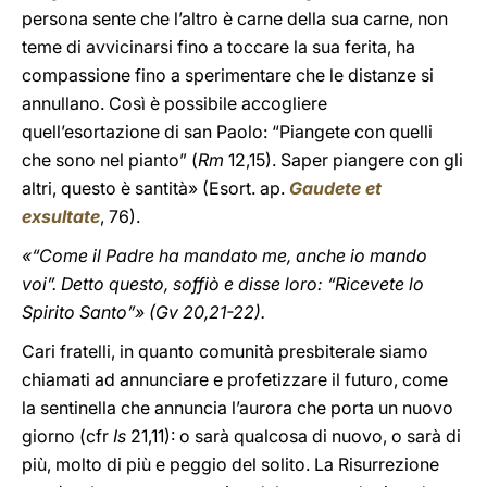
persona sente che l’altro è carne della sua carne, non
teme di avvicinarsi fino a toccare la sua ferita, ha
compassione fino a sperimentare che le distanze si
annullano. Così è possibile accogliere
quell’esortazione di san Paolo: “Piangete con quelli
che sono nel pianto” (
Rm
12,15). Saper piangere con gli
altri, questo è santità» (Esort. ap.
Gaudete et
exsultate
, 76).
«“Come il Padre ha mandato me, anche io mando
voi”. Detto questo, soffiò e disse loro: “Ricevete lo
Spirito Santo”» (Gv 20,21-22).
Cari fratelli, in quanto comunità presbiterale siamo
chiamati ad annunciare e profetizzare il futuro, come
la sentinella che annuncia l’aurora che porta un nuovo
giorno (cfr
Is
21,11): o sarà qualcosa di nuovo, o sarà di
più, molto di più e peggio del solito. La Risurrezione