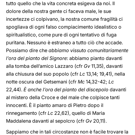
tutto quello che la vita concreta esigeva da noi. Il
dolore della nostra gente ci faceva male, le sue
incertezze ci colpivano, la nostra comune fragilità ci
spogliava di ogni falso compiacimento idealistico o
spiritualistico, come pure di ogni tentativo di fuga
puritana. Nessuno è estraneo a tutto ciò che accade.
Possiamo dire che
abbiamo vissuto comunitariamente
l’ora del pianto del Signore
: abbiamo pianto davanti
alla tomba dell’amico Lazzaro (cfr
Gv
11,35), davanti
alla chiusura del suo popolo (cfr
Lc
13,14; 19,41), nella
notte oscura del Getsemani (cfr
Mc
14,32-42;
Lc
22,44).
È anche l’ora del pianto del discepolo
davanti
al mistero della Croce e del male che colpisce tanti
innocenti. È il pianto amaro di Pietro dopo il
rinnegamento (cfr
Lc
22,62), quello di Maria
Maddalena davanti al sepolcro (cfr
Gv
20,11).
Sappiamo che in tali circostanze non è facile trovare la