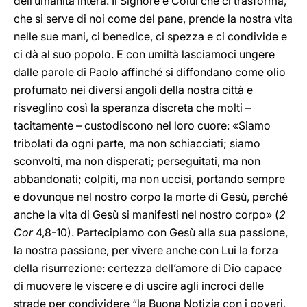
dell’umanità intera. Il Signore è Colui che ci trasforma,
che si serve di noi come del pane, prende la nostra vita
nelle sue mani, ci benedice, ci spezza e ci condivide e
ci dà al suo popolo. E con umiltà lasciamoci ungere
dalle parole di Paolo affinché si diffondano come olio
profumato nei diversi angoli della nostra città e
risveglino così la speranza discreta che molti –
tacitamente – custodiscono nel loro cuore: «Siamo
tribolati da ogni parte, ma non schiacciati; siamo
sconvolti, ma non disperati; perseguitati, ma non
abbandonati; colpiti, ma non uccisi, portando sempre
e dovunque nel nostro corpo la morte di Gesù, perché
anche la vita di Gesù si manifesti nel nostro corpo» (
2
Cor
4,8-10). Partecipiamo con Gesù alla sua passione,
la nostra passione, per vivere anche con Lui la forza
della risurrezione: certezza dell’amore di Dio capace
di muovere le viscere e di uscire agli incroci delle
strade per condividere “la Buona Notizia con i poveri,