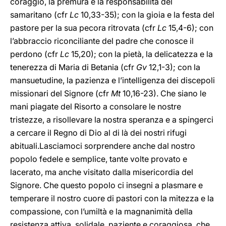
coraggio, la premura e la responsabilità del
samaritano (cfr
Lc
10,33-35); con la gioia e la festa del
pastore per la sua pecora ritrovata (cfr
Lc
15,4-6); con
l’abbraccio riconciliante del padre che conosce il
perdono (cfr
Lc
15,20); con la pietà, la delicatezza e la
tenerezza di Maria di Betania (cfr
Gv
12,1-3); con la
mansuetudine, la pazienza e l’intelligenza dei discepoli
missionari del Signore (cfr
Mt
10,16-23). Che siano le
mani piagate del Risorto a consolare le nostre
tristezze, a risollevare la nostra speranza e a spingerci
a cercare il Regno di Dio al di là dei nostri rifugi
abituali.Lasciamoci sorprendere anche dal nostro
popolo fedele e semplice, tante volte provato e
lacerato, ma anche visitato dalla misericordia del
Signore. Che questo popolo ci insegni a plasmare e
temperare il nostro cuore di pastori con la mitezza e la
compassione, con l’umiltà e la magnanimità della
resistenza attiva, solidale, paziente e coraggiosa, che