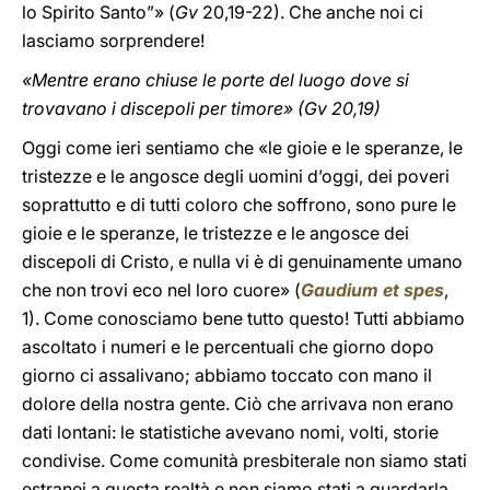
lo Spirito Santo”» (
Gv
20,19-22). Che anche noi ci
lasciamo sorprendere!
«Mentre erano chiuse le porte del luogo dove si
trovavano i discepoli per timore» (Gv 20,19)
Oggi come ieri sentiamo che «le gioie e le speranze, le
tristezze e le angosce degli uomini d’oggi, dei poveri
soprattutto e di tutti coloro che soffrono, sono pure le
gioie e le speranze, le tristezze e le angosce dei
discepoli di Cristo, e nulla vi è di genuinamente umano
che non trovi eco nel loro cuore» (
Gaudium et spes
,
1). Come conosciamo bene tutto questo! Tutti abbiamo
ascoltato i numeri e le percentuali che giorno dopo
giorno ci assalivano; abbiamo toccato con mano il
dolore della nostra gente. Ciò che arrivava non erano
dati lontani: le statistiche avevano nomi, volti, storie
condivise. Come comunità presbiterale non siamo stati
estranei a questa realtà e non siamo stati a guardarla