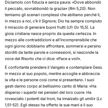
Diciamolo con fiducia e senza paura: «Dove abbondò
il peccato, sovrabbondò la grazia» (
Rm
5,20). Non
temiamo gli scenari complessi che abitiamo perché lì,
in mezzo a noi, c’è il Signore; Dio ha sempre compiuto
il miracolo di generare buoni frutti (cfr
Gv
15,5). La
gioia cristiana nasce proprio da questa certezza. In
mezzo alle contraddizioni e all’incomprensibile che
ogni giorno dobbiamo affrontare, sommersi e persino
storditi da tante parole e connessioni, si nasconde la
voce del Risorto che ci dice: «Pace a voi!».
È confortante prendere il Vangelo e contemplare Gesù
in mezzo al suo popolo, mentre accoglie e abbraccia
la vita e le persone così come si presentano. I suoi
gesti danno corpo al bellissimo canto di Maria: «Ha
disperso i superbi nei pensieri del loro cuore. Ha
rovesciato i potenti dai troni, ha innalzato gli umili» (
Lc
1,51-52). Egli stesso ha offerto le sue mani e il suo