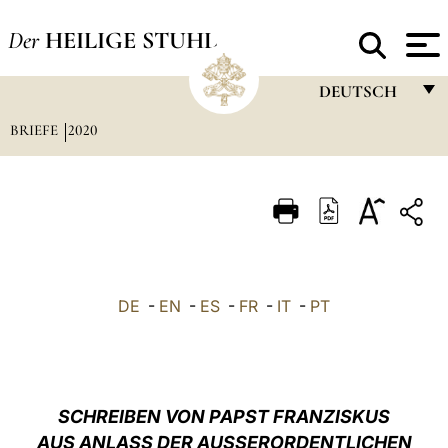
Der
HEILIGE STUHL
DEUTSCH
BRIEFE
2020
FRANÇAIS
ENGLISH
ITALIANO
PORTUGUÊS
ESPAÑOL
DE
-
EN
-
ES
-
FR
-
IT
-
PT
DEUTSCH
POLSKI
العربيّة
SCHREIBEN VON PAPST FRANZISKUS
AUS ANLASS DER AUSSERORDENTLICHEN
中文