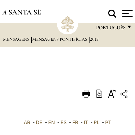
A
SANTA SÉ
PORTUGUÊS
MENSAGENS
MENSAGENS PONTIFÍCIAS
2013
FRANÇAIS
ENGLISH
ITALIANO
PORTUGUÊS
ESPAÑOL
DEUTSCH
POLSKI
العربيّة
AR
-
DE
-
EN
-
ES
-
FR
-
IT
-
PL
-
PT
中文