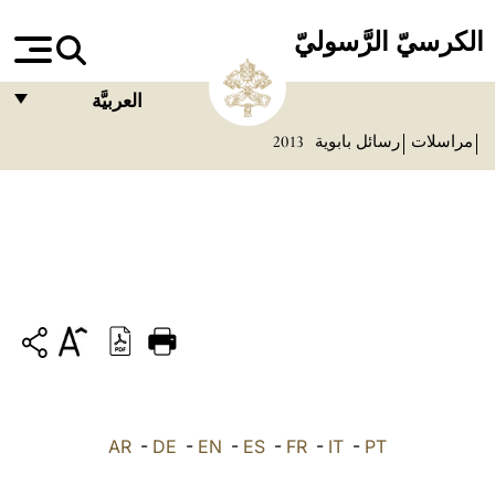
الكرسيّ الرَّسوليّ
العربيَّة
مراسلات
رسائل بابوية
2013
FRANÇAIS
ENGLISH
ITALIANO
PORTUGUÊS
ESPAÑOL
DEUTSCH
POLSKI
PT
-
IT
-
FR
-
ES
-
EN
-
DE
-
AR
العربيّة
中文