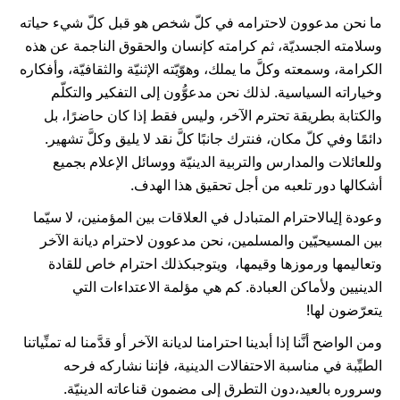
ما نحن مدعوون لاحترامه في كلّ شخص هو قبل كلّ شيء حياته
وسلامته الجسديّة، ثم كرامته كإنسان والحقوق الناجمة عن هذه
الكرامة، وسمعته وكلَّ ما يملك، وهوّيّته الإثنيّة والثقافيّة، وأفكاره
وخياراته السياسية. لذلك نحن مدعوُّون إلى التفكير والتكلّم
والكتابة بطريقة تحترم الآخر، وليس فقط إذا كان حاضرًا، بل
دائمًا وفي كلّ مكان، فنترك جانبًا كلَّ نقد لا يليق وكلَّ تشهير.
وللعائلات والمدارس والتربية الدينيّة ووسائل الإعلام بجميع
أشكالها دور تلعبه من أجل تحقيق هذا الهدف.
وعودة إ
ل
ىالاحترام المتبادل في العلاقات بين المؤمنين، لا سيّما
بين المسيحيّين والمسلمين، نحن مدعوون لاحترام ديانة الآخر
وتعاليمها ورموزها وقيمها، ويتوجبكذلك احترام خاص للقادة
الدينيين ولأماكن العبادة. كم هي مؤلمة الاعتداءات التي
يتعرّضون لها!
ومن الواضح أنَّنا إذا أبدينا احترامنا لديانة الآخر أو قدَّمنا له تمنِّياتنا
الطيِّبة في مناسبة الاحتفالات الدينية، فإننا نشاركه فرحه
وسروره بالعيد،دون التطرق إلى مضمون قناعاته الدينيّة.