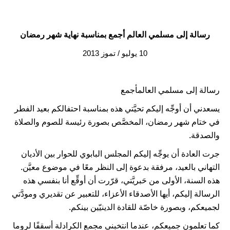
LATINE
رسالة إلى مسلمي العالم أجمع بمناسبة نهاية شهر رمضان
10 يوليو / تموز 2013
رسالة إلى مسلمي العالمأجمع
يسعدني أن أوجِّه إليكم تحيَّتي هذه بمناسبة احتفالكم بعيد الفطر
في ختام شهر رمضان، المخصَّص بصورة رئيسة للصوم والصلاة
والصدقة.
جرت العادة أن يوجِّه إليكم المجلس البابوي للحوار بين الأديان
التهاني بالعيد، مرفقة بدعوة إلى النظر معًا في موضوع معيَّن.
هذه السنة، الأولى من حَبريَّتي، قرّرت أن أوقِّع أنا بنفسي هذه
الرسالة إليكم، أيها الأصدقاء الأعزاء، للتعبير عن تقديري ومودَّتي
لجميعكم، وبصورة خاصّة للقادة الدينيّين بينكم.
كما تعلمون جميعكم، عندما انتخبني مجمع الكرادلة أسقفًا لروما