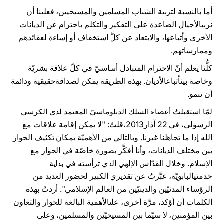
أما بالنسبة لتربية الشباب المسلمين والمسيحيين، فعلينا أن
نربيالأجيال الصاعدة على التفكير والتكلم باحترام عن الديانات
الأخرى وأتباعها، والابتعاد عن كلَّ استخفاف أو إساءة لعقائدهم
وممارساتهم.
كلُّنا يعلم أنّ الاحترام المتبادل أساسيّ في كلّ علاقة بشريّة
وخاصة بينأتباعالأديان. بهذه الطريقة يمكن لصداقةحقيقية ودائمة
أن تنمو.
لمّا استقبلتُ أعضاء السلك الدبلوماسيّ المعتمد لدى الكرسي
الرسولي، في 22 آذار2013،قلتُ: "لا يمكن إقامة علاقات مع
الله إذا ما تجاهلنا غيرنا.
وبالتالي من الأهميّة بمكان تكثيف الحوار
بين مختلف الديانات، وأنا أفكَّر بصورة خاصّة في الحوار مع
الإسلام. وخلال القدّاس الإلهي الذي ترأسته في بداية
خدمتيالبابويّة، عبَّرتُ عن تقديري الكبير لحضور العديد من
الرؤساء المدنيّين والدينيّين من العالم الإسلامي". أردتُ بهذه
الكلمات أن أؤكد، مرَّة أخرى، علىالأهمية البالغة للحوار والتعاون
بين المؤمنين، لا سيّما بين المسيحيّين والمسلمين، وعلى