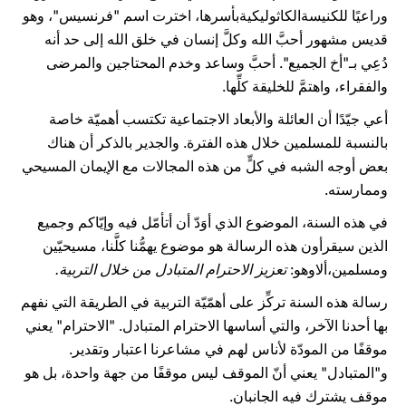
وراعيًا للكنيسةالكاثوليكيةبأسرها، اخترت اسم "فرنسيس"، وهو
قديس مشهور أحبَّ الله وكلَّ إنسان في خلق الله إلى حد أنه
دُعِي بـ"أخ الجميع". أحبَّ وساعد وخدم المحتاجين والمرضى
والفقراء، واهتمَّ للخليقة كلِّها.
أعي جيّدًا أن العائلة والأبعاد الاجتماعية تكتسب أهميّة خاصة
بالنسبة للمسلمين خلال هذه الفترة. والجدير بالذكر أن هناك
بعض أوجه الشبه في كلٍّ من هذه المجالات مع الإيمان المسيحي
وممارسته.
في هذه السنة، الموضوع الذي أوَدّ أن أتأمّل فيه وإيّاكم وجميع
الذين سيقرأون هذه الرسالة هو موضوع يهمُّنا كلَّنا، مسيحيّين
ومسلمين،ألاوهو:
تعزيز الاحترام المتبادل من خلال التربية.
رسالة هذه السنة تركِّز على أهمّيّة التربية في الطريقة التي نفهم
بها أحدنا الآخر، والتي أساسها الاحترام المتبادل. "الاحترام" يعني
موقفًا من المودّة لأناس لهم في مشاعرنا اعتبار وتقدير.
و"المتبادل" يعني أنّ الموقف ليس موقفًا من جهة واحدة، بل هو
موقف يشترك فيه الجانبان.