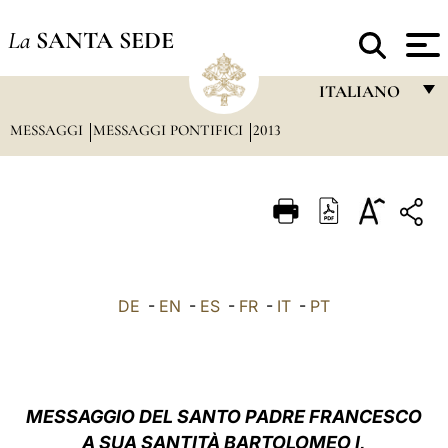
La
SANTA SEDE
ITALIANO
MESSAGGI
MESSAGGI PONTIFICI
2013
FRANÇAIS
ENGLISH
ITALIANO
PORTUGUÊS
ESPAÑOL
DE
-
EN
-
ES
-
FR
-
IT
-
PT
DEUTSCH
POLSKI
العربيّة
MESSAGGIO DEL SANTO PADRE FRANCESCO
A SUA SANTITÀ BARTOLOMEO I,
中文