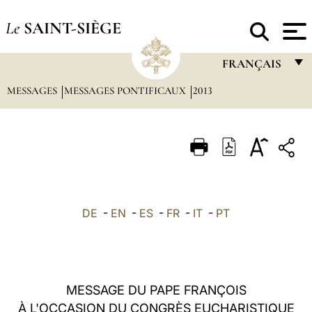
Le
SAINT-SIÈGE
FRANÇAIS
MESSAGES
MESSAGES PONTIFICAUX
2013
FRANÇAIS
ENGLISH
ITALIANO
PORTUGUÊS
ESPAÑOL
DE
-
EN
-
ES
-
FR
-
IT
-
PT
DEUTSCH
POLSKI
العربيّة
MESSAGE DU PAPE FRANÇOIS
À L'OCCASION DU CONGRÈS EUCHARISTIQUE
中文