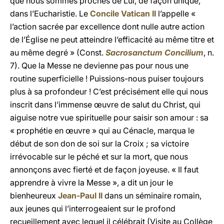
que nous sommes proches de Lui, de façon unique,
dans l’Eucharistie. Le
Concile Vatican II
l’appelle «
l’action sacrée par excellence dont nulle autre action
de l’Église ne peut atteindre l’efficacité au même titre et
au même degré » (Const.
Sacrosanctum Concilium
, n.
7). Que la Messe ne devienne pas pour nous une
routine superficielle ! Puissions-nous puiser toujours
plus à sa profondeur ! C’est précisément elle qui nous
inscrit dans l’immense œuvre de salut du Christ, qui
aiguise notre vue spirituelle pour saisir son amour : sa
« prophétie en œuvre » qui au Cénacle, marqua le
début de son don de soi sur la Croix ; sa victoire
irrévocable sur le péché et sur la mort, que nous
annonçons avec fierté et de façon joyeuse. « Il faut
apprendre à vivre la Messe », a dit un jour le
bienheureux
Jean-Paul II
dans un séminaire romain,
aux jeunes qui l’interrogeaient sur le profond
recueillement avec lequel il célébrait (Visite au Collège