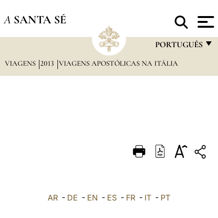
A
SANTA SÉ
PORTUGUÊS
VIAGENS
2013
VIAGENS APOSTÓLICAS NA ITÁLIA
FRANÇAIS
ENGLISH
ITALIANO
PORTUGUÊS
ESPAÑOL
DEUTSCH
POLSKI
العربيّة
AR
-
DE
-
EN
-
ES
-
FR
-
IT
-
PT
中文