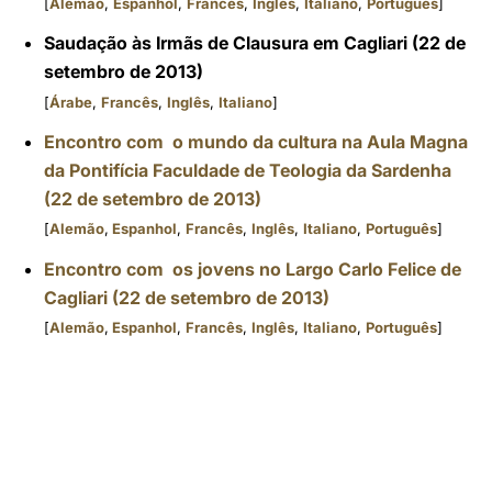
[
Alemão
,
Espanhol
,
Francês
,
Inglês
,
Italiano
,
Português
]
Sauda
ção
às Irm
ã
s de Clausura em Cagliari (22 de
setembro de 2013)
[
Árabe
,
Francês
,
Inglês
,
Italiano
]
Encontro com o mundo da cultura na Aula Magna
da Pontifícia Faculdade de Teologia da Sardenha
(22 de setembro de 2013)
[
Alemão
,
Espanhol
,
Francês
,
Inglês
,
Italiano
,
Português
]
Encontro com os jovens no Largo Carlo Felice de
Cagliari (22 de setembro de 2013)
[
Alemão
,
Espanhol
,
Francês
,
Inglês
,
Italiano
,
Português
]