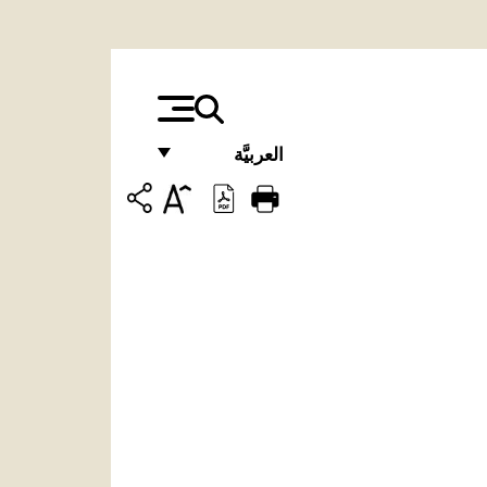
العربيَّة
FRANÇAIS
ENGLISH
ITALIANO
PORTUGUÊS
ESPAÑOL
DEUTSCH
POLSKI