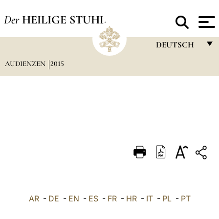
Der
HEILIGE STUHL
DEUTSCH
AUDIENZEN
2015
FRANÇAIS
ENGLISH
ITALIANO
PORTUGUÊS
ESPAÑOL
DEUTSCH
POLSKI
العربيّة
AR
-
DE
-
EN
-
ES
-
FR
-
HR
-
IT
-
PL
-
PT
中文