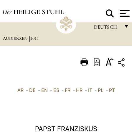
Der
HEILIGE STUHL
DEUTSCH
AUDIENZEN
2015
FRANÇAIS
ENGLISH
ITALIANO
PORTUGUÊS
ESPAÑOL
AR
-
DE
-
EN
-
ES
-
FR
-
HR
-
IT
-
PL
-
PT
DEUTSCH
POLSKI
العربيّة
PAPST FRANZISKUS
中文