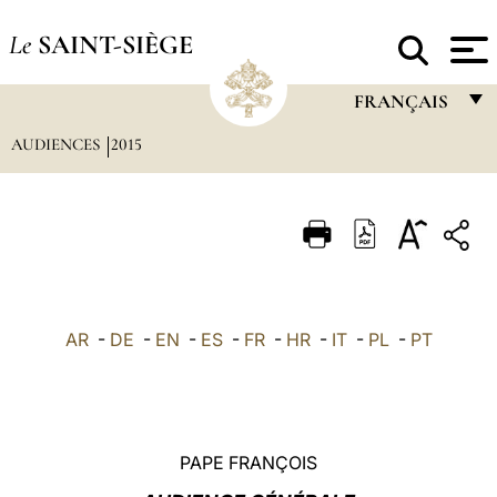
Le
SAINT-SIÈGE
FRANÇAIS
AUDIENCES
2015
FRANÇAIS
ENGLISH
ITALIANO
PORTUGUÊS
ESPAÑOL
AR
-
DE
-
EN
-
ES
-
FR
-
HR
-
IT
-
PL
-
PT
DEUTSCH
POLSKI
العربيّة
PAPE FRANÇOIS
中文