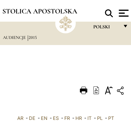
STOLICA APOSTOLSKA
POLSKI
AUDIENCJE
2015
FRANÇAIS
ENGLISH
ITALIANO
PORTUGUÊS
ESPAÑOL
DEUTSCH
POLSKI
AR
-
DE
-
EN
-
ES
-
FR
-
HR
-
IT
-
العربيّة
PL
-
PT
中文