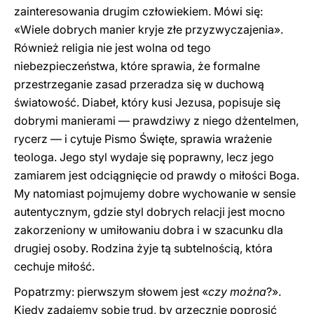
zainteresowania drugim człowiekiem. Mówi się:
«Wiele dobrych manier kryje złe przyzwyczajenia».
Również religia nie jest wolna od tego
niebezpieczeństwa, które sprawia, że formalne
przestrzeganie zasad przeradza się w duchową
światowość. Diabeł, który kusi Jezusa, popisuje się
dobrymi manierami — prawdziwy z niego dżentelmen,
rycerz — i cytuje Pismo Święte, sprawia wrażenie
teologa. Jego styl wydaje się poprawny, lecz jego
zamiarem jest odciągnięcie od prawdy o miłości Boga.
My natomiast pojmujemy dobre wychowanie w sensie
autentycznym, gdzie styl dobrych relacji jest mocno
zakorzeniony w umiłowaniu dobra i w szacunku dla
drugiej osoby. Rodzina żyje tą subtelnością, która
cechuje miłość.
Popatrzmy: pierwszym słowem jest «
czy można
?».
Kiedy zadajemy sobie trud, by grzecznie poprosić