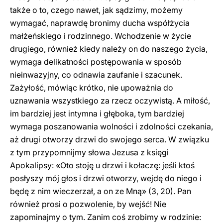
także o to, czego nawet, jak sądzimy, możemy
wymagać, naprawdę bronimy ducha współżycia
małżeńskiego i rodzinnego. Wchodzenie w życie
drugiego, również kiedy należy on do naszego życia,
wymaga delikatności postępowania w sposób
nieinwazyjny, co odnawia zaufanie i szacunek.
Zażyłość, mówiąc krótko, nie upoważnia do
uznawania wszystkiego za rzecz oczywistą. A miłość,
im bardziej jest intymna i głęboka, tym bardziej
wymaga poszanowania wolności i zdolności czekania,
aż drugi otworzy drzwi do swojego serca. W związku
z tym przypomnijmy słowa Jezusa z księgi
Apokalipsy: «Oto stoję u drzwi i kołaczę: jeśli ktoś
posłyszy mój głos i drzwi otworzy, wejdę do niego i
będę z nim wieczerzał, a on ze Mną» (3, 20). Pan
również prosi o pozwolenie, by wejść! Nie
zapominajmy o tym. Zanim coś zrobimy w rodzinie: