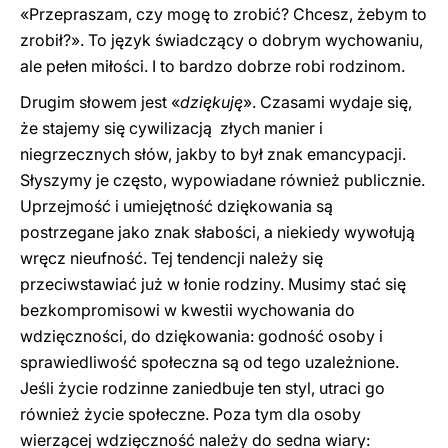
«Przepraszam, czy mogę to zrobić? Chcesz, żebym to
zrobił?». To język świadczący o dobrym wychowaniu,
ale pełen miłości. I to bardzo dobrze robi rodzinom.
Drugim słowem jest «
dziękuję
». Czasami wydaje się,
że stajemy się cywilizacją złych manier i
niegrzecznych słów, jakby to był znak emancypacji.
Słyszymy je często, wypowiadane również publicznie.
Uprzejmość i umiejętność dziękowania są
postrzegane jako znak słabości, a niekiedy wywołują
wręcz nieufność. Tej tendencji należy się
przeciwstawiać już w łonie rodziny. Musimy stać się
bezkompromisowi w kwestii wychowania do
wdzięczności, do dziękowania: godność osoby i
sprawiedliwość społeczna są od tego uzależnione.
Jeśli życie rodzinne zaniedbuje ten styl, utraci go
również życie społeczne. Poza tym dla osoby
wierzącej wdzięczność należy do sedna wiary: