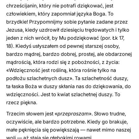
chrześcijanin, który nie potrafi dziękować, jest
człowiekiem, który zapomniał języka Boga. To
brzydkie! Przypomnijmy sobie pytanie zadane przez
Jezusa, kiedy uzdrowił dziesięciu trędowatych i tylko
jeden z nich wrócił, by Mu podziękować (por. Łk 17,
18). Kiedyś usłyszałem od pewnej starszej osoby,
bardzo mądrej, bardzo dobrej, prostej, ale obdarzonej
mądrością, która rodzi się z pobożności, z życia:
«Wdzięczność jest rośliną, która rośnie tylko na
podłożu szlachetnych dusz». Ta szlachetność duszy,
ta łaska Boża w duszy skłania nas do dziękowania, do
wdzięczności. Jest to kwiat szlachetnej duszy. To
rzecz piękna.
Trzecim słowem jest «
przepraszam
». Słowo trudne,
oczywiście, ale bardzo potrzebne. Kiedy go brakuje,
małe pęknięcia się powiększają — nawet mimo naszej
woli — aż stają się głębokimi rowami.