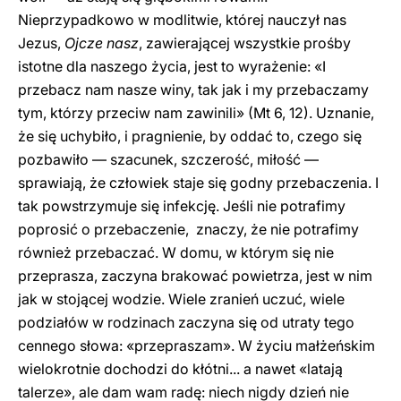
Nieprzypadkowo w modlitwie, której nauczył nas
Jezus,
Ojcze nasz
, zawierającej wszystkie prośby
istotne dla naszego życia, jest to wyrażenie: «I
przebacz nam nasze winy, tak jak i my przebaczamy
tym, którzy przeciw nam zawinili» (Mt 6, 12). Uznanie,
że się uchybiło, i pragnienie, by oddać to, czego się
pozbawiło — szacunek, szczerość, miłość —
sprawiają, że człowiek staje się godny przebaczenia. I
tak powstrzymuje się infekcję. Jeśli nie potrafimy
poprosić o przebaczenie, znaczy, że nie potrafimy
również przebaczać. W domu, w którym się nie
przeprasza, zaczyna brakować powietrza, jest w nim
jak w stojącej wodzie. Wiele zranień uczuć, wiele
podziałów w rodzinach zaczyna się od utraty tego
cennego słowa: «przepraszam». W życiu małżeńskim
wielokrotnie dochodzi do kłótni... a nawet «latają
talerze», ale dam wam radę: niech nigdy dzień nie