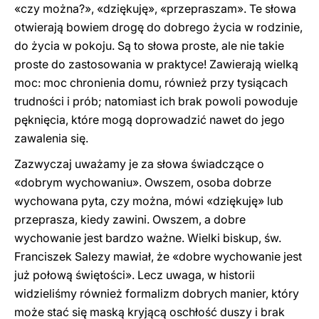
«czy można?», «dziękuję», «przepraszam». Te słowa
otwierają bowiem drogę do dobrego życia w rodzinie,
do życia w pokoju. Są to słowa proste, ale nie takie
proste do zastosowania w praktyce! Zawierają wielką
moc: moc chronienia domu, również przy tysiącach
trudności i prób; natomiast ich brak powoli powoduje
pęknięcia, które mogą doprowadzić nawet do jego
zawalenia się.
Zazwyczaj uważamy je za słowa świadczące o
«dobrym wychowaniu». Owszem, osoba dobrze
wychowana pyta, czy można, mówi «dziękuję» lub
przeprasza, kiedy zawini. Owszem, a dobre
wychowanie jest bardzo ważne. Wielki biskup, św.
Franciszek Salezy mawiał, że «dobre wychowanie jest
już połową świętości». Lecz uwaga, w historii
widzieliśmy również formalizm dobrych manier, który
może stać się maską kryjącą oschłość duszy i brak