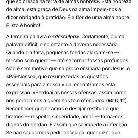
que só cresce na terra de almas nobres». Esta nobreza
de alma, esta graça de Deus na alma impele-nos a
dizer obrigado à gratidão. É a flor de uma alma nobre.
E isto é bonito!
A terceira palavra é
«desculpa»
. Certamente, é uma
palavra difícil, e no entanto é deveras necessária.
Quando ela falta, pequenas fendas alargam-se —
mesmo sem querer — até se tornar fossos profundos.
Não é sem motivo que na prece ensinada por Jesus, o
«Pai-Nosso», que resume todas as questões
essenciais para a nossa vida, encontramos esta
expressão: «Perdoai as nossas ofensas, assim como
nós perdoamos a quem nos tem ofendido» (
Mt
6, 12).
Reconhecer que erramos e desejar restituir o que
tiramos — respeito, sinceridade, amor — torna-nos
dignos do perdão. É assim que se impede a infecção.
Se não soubermos pedir desculpa, quer dizer que