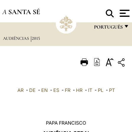
A
SANTA SÉ
PORTUGUÊS
AUDIÊNCIAS
2015
FRANÇAIS
ENGLISH
ITALIANO
PORTUGUÊS
ESPAÑOL
AR
-
DE
-
EN
-
ES
-
FR
-
HR
-
IT
-
PL
-
PT
DEUTSCH
POLSKI
العربيّة
PAPA FRANCISCO
中文