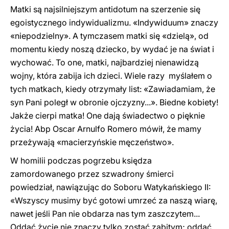
Matki są najsilniejszym antidotum na szerzenie się
egoistycznego indywidualizmu. «Indywiduum» znaczy
«niepodzielny». A tymczasem matki się «dzielą», od
momentu kiedy noszą dziecko, by wydać je na świat i
wychować. To one, matki, najbardziej nienawidzą
wojny, która zabija ich dzieci. Wiele razy myślałem o
tych matkach, kiedy otrzymały list: «Zawiadamiam, że
syn Pani poległ w obronie ojczyzny...». Biedne kobiety!
Jakże cierpi matka! One dają świadectwo o pięknie
życia! Abp Oscar Arnulfo Romero mówił, że mamy
przeżywają «macierzyńskie męczeństwo».
W homilii podczas pogrzebu księdza
zamordowanego przez szwadrony śmierci
powiedział, nawiązując do Soboru Watykańskiego II:
«Wszyscy musimy być gotowi umrzeć za naszą wiarę,
nawet jeśli Pan nie obdarza nas tym zaszczytem...
Oddać życie nie znaczy tylko zostać zabitym; oddać