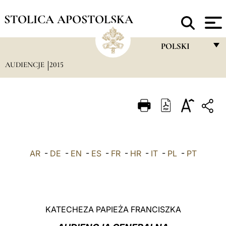
STOLICA APOSTOLSKA
POLSKI
AUDIENCJE
2015
FRANÇAIS
ENGLISH
ITALIANO
PORTUGUÊS
ESPAÑOL
AR
-
DE
-
EN
-
ES
-
FR
-
HR
-
IT
-
PL
-
PT
DEUTSCH
POLSKI
العربيّة
KATECHEZA PAPIEŻA FRANCISZKA
中文