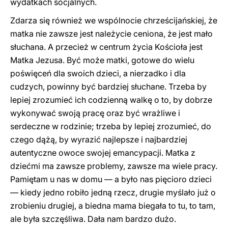
wydatkach socjalnych.
Zdarza się również we wspólnocie chrześcijańskiej, że
matka nie zawsze jest należycie ceniona, że jest mało
słuchana. A przecież w centrum życia Kościoła jest
Matka Jezusa. Być może matki, gotowe do wielu
poświęceń dla swoich dzieci, a nierzadko i dla
cudzych, powinny być bardziej słuchane. Trzeba by
lepiej zrozumieć ich codzienną walkę o to, by dobrze
wykonywać swoją pracę oraz być wrażliwe i
serdeczne w rodzinie; trzeba by lepiej zrozumieć, do
czego dążą, by wyrazić najlepsze i najbardziej
autentyczne owoce swojej emancypacji. Matka z
dziećmi ma zawsze problemy, zawsze ma wiele pracy.
Pamiętam u nas w domu — a było nas pięcioro dzieci
— kiedy jedno robiło jedną rzecz, drugie myślało już o
zrobieniu drugiej, a biedna mama biegała to tu, to tam,
ale była szczęśliwa. Dała nam bardzo dużo.