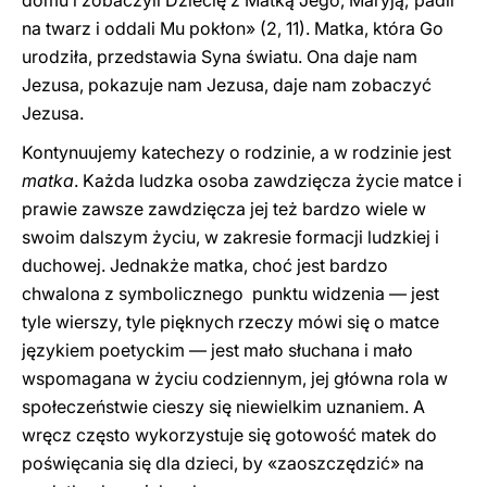
domu i zobaczyli Dziecię z Matką Jego, Maryją; padli
na twarz i oddali Mu pokłon» (2, 11). Matka, która Go
urodziła, przedstawia Syna światu. Ona daje nam
Jezusa, pokazuje nam Jezusa, daje nam zobaczyć
Jezusa.
Kontynuujemy katechezy o rodzinie, a w rodzinie jest
matka
. Każda ludzka osoba zawdzięcza życie matce i
prawie zawsze zawdzięcza jej też bardzo wiele w
swoim dalszym życiu, w zakresie formacji ludzkiej i
duchowej. Jednakże matka, choć jest bardzo
chwalona z symbolicznego punktu widzenia — jest
tyle wierszy, tyle pięknych rzeczy mówi się o matce
językiem poetyckim — jest mało słuchana i mało
wspomagana w życiu codziennym, jej główna rola w
społeczeństwie cieszy się niewielkim uznaniem. A
wręcz często wykorzystuje się gotowość matek do
poświęcania się dla dzieci, by «zaoszczędzić» na