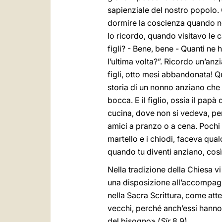
sapienziale del nostro popolo. 
dormire la coscienza quando n
Io ricordo, quando visitavo le 
figli? - Bene, bene - Quanti ne 
l’ultima volta?”. Ricordo un’an
figli, otto mesi abbandonata! 
storia di un nonno anziano che
bocca. E il figlio, ossia il pap
cucina, dove non si vedeva, pe
amici a pranzo o a cena. Pochi g
martello e i chiodi, faceva qual
quando tu diventi anziano, così
Nella tradizione della Chiesa v
una disposizione all’accompagna
nella Sacra Scrittura, come att
vecchi, perché anch’essi hanno
del bisogno» (
Sir
8,9).