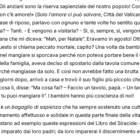
Gli anziani sono la riserva sapienziale del nostro popolo! Con
on c’è amore!» (
Solo l’amore ci può salvare
, Città del Vatic
case di riposo, parlavo con ognuno e tante volte ho sentito qu
ha? – Tanti. - E vengono a visitarla? - Sì, sì, sempre, sì, ven
ziana che mi diceva: “Mah, per Natale”. Eravamo in agosto! Ott
Questo si chiama peccato mortale, capito? Una volta da bamb
 nel mangiare si sporcava perché non poteva portare bene il 
à della famiglia, aveva deciso di spostarlo dalla tavola comune 
rché mangiasse da solo. E così non avrebbe fatto una brutta
iorni dopo, arrivò a casa e trovò il suo figlio più piccolo che
cosa lì, disse: “Ma cosa fai? – Faccio un tavolo, papà. – Un t
 tu puoi mangiare lì”. I bambini hanno più coscienza di noi!
i è un
bagaglio di sapienza
che ha sempre sostenuto una cult
mento affettuoso e solidale in questa parte finale della vita.
estano ad esempio queste espressioni del Libro del Siracide: 
 imparato dai loro padri; da loro imparerai il discerniment