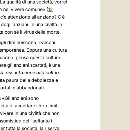
a qualità di una società, vorrei
ato nel vivere comune» (
12
tà c’è attenzione all’anziano? C’è
egli anziani. In una civiltà in
 con sé il virus della morte.
 figli diminuiscono, i vecchi
ntemporanea. Eppure una cultura
ducono, pensa questa cultura,
e gli anziani scartati, è una
sta
assuefazione alla cultura
uta paura della debolezza e
ortati e abbandonati.
 «Gli anziani sono
à di accettare i loro limiti
vivere in una civiltà che non
nsumistico del “soltanto i
 tutta la società, la riserva