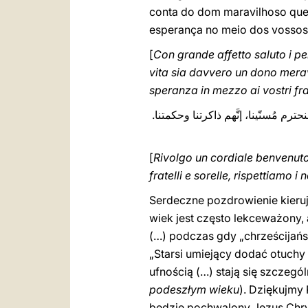
conta do dom maravilhoso que é
esperança no meio dos vossos 
[
Con grande affetto saluto i pe
vita sia davvero un dono meravi
speranza in mezzo ai vostri frat
نحترم مُسنّينا، إنَّهم ذاكرتنا وحكمتنا
[
Rivolgo un cordiale benvenuto a
fratelli e sorelle, rispettiamo 
Serdeczne pozdrowienie kieruję
wiek jest często lekceważony, 
(…) podczas gdy „chrześcijań
„Starsi umiejący dodać otuchy
ufnością (…) stają się szczeg
podeszłym wieku
). Dziękujmy
będzie pochwalony Jezus Chry