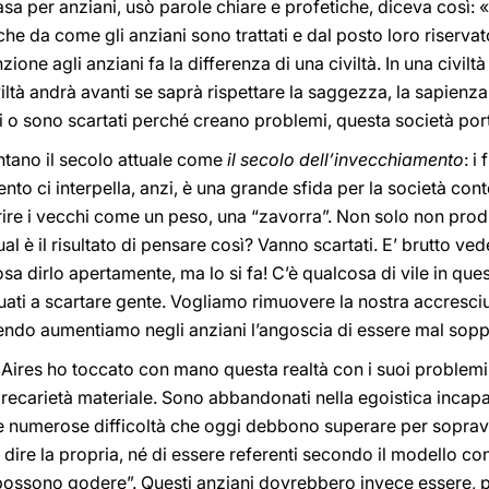
sa per anziani, usò parole chiare e profetiche, diceva così: «L
anche da come gli anziani sono trattati e dal posto loro riserv
enzione agli anziani fa la differenza di una civiltà. In una civil
ltà andrà avanti se saprà rispettare la saggezza, la sapienza d
ni o sono scartati perché creano problemi, questa società porta
entano il secolo attuale come
il secolo dell’invecchiamento
: i
to ci interpella, anzi, è una grande sfida per la società co
parire i vecchi come un peso, una “zavorra”. Non solo non pro
è il risultato di pensare così? Vanno scartati. E’ brutto veder
sa dirlo apertamente, ma lo si fa! C’è qualcosa di vile in que
uati a scartare gente. Vogliamo rimuovere la nostra accresci
cendo aumentiamo negli anziani l’angoscia di essere mal sopp
 Aires ho toccato con mano questa realtà con i suoi problemi:
recarietà materiale. Sono abbandonati nella egoistica incapacit
nelle numerose difficoltà che oggi debbono superare per soprav
 dire la propria, né di essere referenti secondo il modello co
possono godere”. Questi anziani dovrebbero invece essere, per