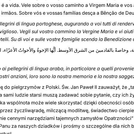
 a vida. Vele sobre o vosso caminho a Virgem Maria e vos a
irmãos. Sobre vós e vossas famílias desça a Bênção de Deu
llegrini di lingua portoghese, augurando a voi tutti di rende
glioso. Vegli sul vostro cammino la Vergine Maria e vi aiuti
elli. Su di voi e sulle vostre famiglie scenda la Benedizione 
ربية، وخاصةً بالقادمينَ من الشرق الأوسط. أيُّها الإخوةُ والأخواتُ الأعزّاء، ل
i pellegrini di lingua araba, in particolare a quelli provenie
i nostri anziani, loro sono la nostra memoria e la nostra sagge
 do pielgrzymów z Polski. Św. Jan Paweł II zauważył, że „t
a sami ludzie starsi muszą zadawać sobie pytanie, czy ich ży
ska wspólnota może wiele skorzystać dzięki obecności osó
 przez życzliwąradę, milczącą modlitwę, świadectwo cierp
ólnie cennymi narzędziami tajemnych zamysłów Opatrzności”
 Panu za naszych dziadków i prośmy o szczególne dla nich 
stus!