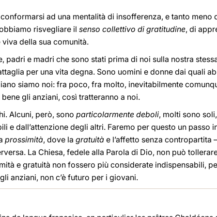
onformarsi ad una mentalità di insofferenza, e tanto meno di
Dobbiamo risvegliare il
senso collettivo di gratitudine
, di appr
e viva della sua comunità.
 padri e madri che sono stati prima di noi sulla nostra stessa
attaglia per una vita degna. Sono uomini e donne dai quali a
nziano siamo noi: fra poco, fra molto, inevitabilmente comunq
bene gli anziani, così tratteranno a noi.
chi. Alcuni, però, sono
particolarmente deboli
, molti sono soli
i e dall’attenzione degli altri. Faremo per questo un passo 
za
prossimità
, dove la
gratuità
e l’affetto senza contropartita 
versa. La Chiesa, fedele alla Parola di Dio, non può tollera
imità e gratuità non fossero più considerate indispensabili, 
i anziani, non c’è futuro per i giovani.