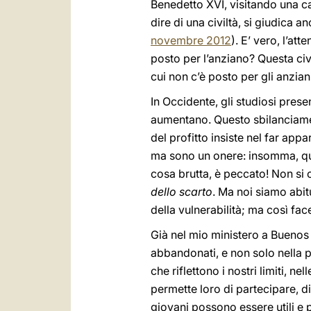
Benedetto XVI, visitando una ca
dire di una civiltà, si giudica 
novembre 2012
). E’ vero, l’att
posto per l’anziano? Questa civi
cui non c’è posto per gli anzia
In Occidente, gli studiosi pres
aumentano. Questo sbilanciamen
del profitto insiste nel far ap
ma sono un onere: insomma, qual 
cosa brutta, è peccato! Non si o
dello scarto
. Ma noi siamo abit
della vulnerabilità; ma così fa
Già nel mio ministero a Buenos
abbandonati, e non solo nella p
che riflettono i nostri limiti, 
permette loro di partecipare, di
giovani possono essere utili e 