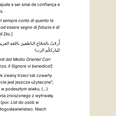
jude a ser sinal de confiança e
s.
rvi sempre conto di quanto la
 ad essere segno di fiducia e di
di Dio.
]
أُرحّبُ بالحجّاجِ الناطقينَ باللغةِ الع.
ليُبارككُم الرب!
nti dal Medio Oriente! Cari
zza. Il Signore vi benedica!
]
ak zwany trzeci lub czwarty
cie jest jeszcze użyteczne”,
b w podeszłym wieku. (…)
ienia znoszonego z wytrwałą
 (por.
List do osób w
błogosławieństwo. Niech