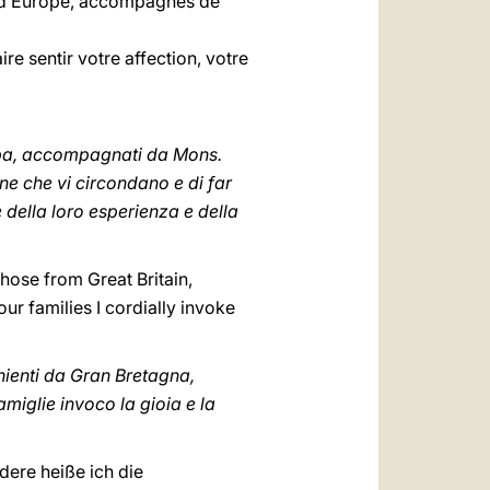
ns d’Europe, accompagnés de
re sentir votre affection, votre
uropa, accompagnati da Mons.
ane che vi circondano e di far
e della loro esperienza e della
those from Great Britain,
r families I cordially invoke
enienti da Gran Bretagna,
miglie invoco la gioia e la
dere heiße ich die