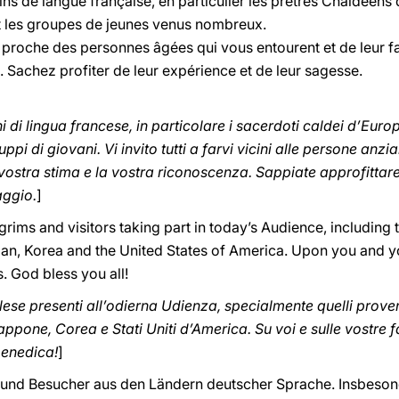
rins de langue française, en particulier les prêtres Chaldée
 les groupes de jeunes venus nombreux.
e proche des personnes âgées qui vous entourent et de leur fai
 Sachez profiter de leur expérience et de leur sagesse.
ni di lingua francese, in particolare i sacerdoti caldei d’E
i di giovani. Vi invito tutti a farvi vicini alle persone anzi
la vostra stima e la vostra riconoscenza. Sappiate approfittar
aggio.
]
grims and visitors taking part in today’s Audience, including 
n, Korea and the United States of America. Upon you and you
. God bless you all!
inglese presenti all’odierna Udienza, specialmente quelli prov
ppone, Corea e Stati Uniti d’America. Su voi e sulle vostre fa
benedica!
]
r und Besucher aus den Ländern deutscher Sprache. Insbeson