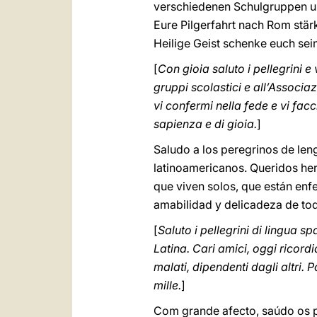
verschiedenen Schulgruppen u
Eure Pilgerfahrt nach Rom stär
Heilige Geist schenke euch sei
[
Con gioia saluto i pellegrini e
gruppi scolastici e all’Associ
vi confermi nella fede e vi fac
sapienza e di gioia.
]
Saludo a los peregrinos de len
latinoamericanos. Queridos he
que viven solos, que están enf
amabilidad y delicadeza de to
[
Saluto i pellegrini di lingua 
Latina. Cari amici, oggi ricord
malati, dipendenti dagli altri. 
mille.
]
Com grande afecto, saúdo os p