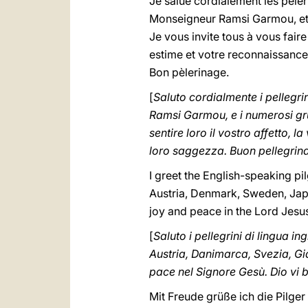
Je salue cordialement les pèle
Monseigneur Ramsi Garmou, et
Je vous invite tous à vous fair
estime et votre reconnaissance.
Bon pèlerinage.
[
Saluto cordialmente i pellegri
Ramsi Garmou, e i numerosi grupp
sentire loro il vostro affetto, 
loro saggezza. Buon pellegrin
I greet the English-speaking pil
Austria, Denmark, Sweden, Japa
joy and peace in the Lord Jesus
[
Saluto i pellegrini di lingua 
Austria, Danimarca, Svezia, Gia
pace nel Signore Gesù. Dio vi 
Mit Freude grüße ich die Pilge