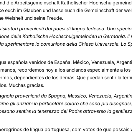
nd die Arbeitsgemeinschaft Katholischer Hochschulgemeind
ke euch im Glauben und lasse euch die Gemeinschaft der wel
ne Weisheit und seine Freude.
 visitatori provenienti dai paesi di lingua tedesca. Uno speci
azione delle Katholische Hochschulgemeinden in Germania. Il
cia sperimentare la comunione della Chiesa Universale. Lo Spi
gua española venidos de España, México, Venezuela, Argenti
rmanos, recordemos hoy a los ancianos especialmente a los
ermos, dependientes de los demás. Que puedan sentir la ternu
dos. Muchas gracias.
spagnola provenienti da Spagna, Messico, Venezuela, Argentin
iamo gli anziani in particolare coloro che sono più bisognosi
Possano sentire la tenerezza del Padre attraverso la gentilezz
eregrinos de língua portuguesa, com votos de que possais