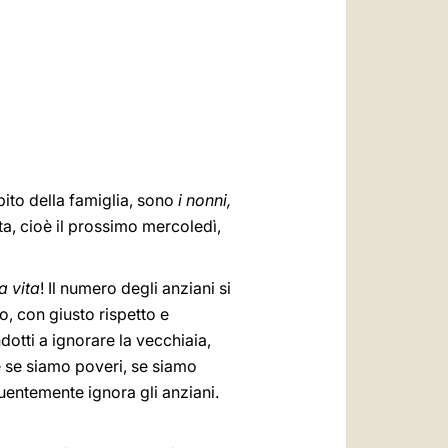
العربيّة
中文
LATINE
bito della famiglia, sono
i nonni,
ta, cioè il prossimo mercoledì,
a vita
! Il numero degli anziani si
o, con giusto rispetto e
dotti a ignorare la vecchiaia,
 se siamo poveri, se siamo
uentemente ignora gli anziani.