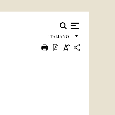
ITALIANO
FRANÇAIS
ENGLISH
ITALIANO
PORTUGUÊS
ESPAÑOL
DEUTSCH
POLSKI