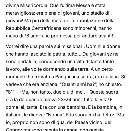
divina Misericordia. Quell’ultima Messa è stata
meravigliosa: era piena di giovani, uno stadio di
giovani! Ma più della metà della popolazione della
Repubblica Centrafricana sono minorenni, hanno
meno di 18 anni: una promessa per andare avanti!
Vorrei dire una parola sui missionari. Uomini e donne
che hanno lasciato la patria, tutto… Da giovani se ne
sono andati là, conducendo una vita di tanto tanto
lavoro, alle volte dormendo sulla terra. A un certo
momento ho trovato a Bangui una suora, era italiana. Si
vedeva che era anziana: “Quanti anni ha?”, ho chiesto.
“81” – “Ma, non tanto, due più di me”. - Questa suora
era là da quando aveva 23-24 anni: tutta la vita! E
come lei, tante. Era con una bambina. E la bambina, in
italiano, le diceva: “Nonna”. E la suora mi ha detto: “Ma
io, proprio non sono di qua, del Paese vicino, del
Congo; ma sono venuta in canoa, con questa