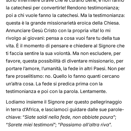
sono infermiere brave che le curano bene, e non fanno
la catechesi per convertirle! Rendono testimonianza;
poi a chi vuole fanno la catechesi. Ma la testimonianza:
questa è la grande missionarietà eroica della Chiesa.
Annunciare Gesù Cristo con la propria vita! Io mi
rivolgo ai giovani: pensa a cosa vuoi fare tu della tua
vita. È il momento di pensare e chiedere al Signore che
ti faccia sentire la sua volontà. Ma non escludere, per
favore, questa possibilità di diventare missionario, per
portare l’amore, l’umanità, la fede in altri Paesi. Non per
fare proselitismo: no. Quello lo fanno quanti cercano
un’altra cosa. La fede si predica prima con la
testimonianza e poi con la parola. Lentamente.
Lodiamo insieme il Signore per questo pellegrinaggio
in terra d’Africa, e lasciamoci guidare dalle sue parole-
chiave: “
Siate saldi nella fede, non abbiate paura
”;
“
Sarete miei testimoni
”; “
Passiamo all’altra riva
”.