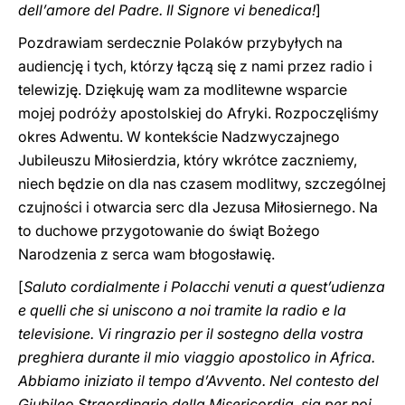
dell’amore del Padre. Il Signore vi benedica!
]
Pozdrawiam serdecznie Polaków przybyłych na
audiencję i tych, którzy łączą się z nami przez radio i
telewizję. Dziękuję wam za modlitewne wsparcie
mojej podróży apostolskiej do Afryki. Rozpoczęliśmy
okres Adwentu. W kontekście Nadzwyczajnego
Jubileuszu Miłosierdzia, który wkrótce zaczniemy,
niech będzie on dla nas czasem modlitwy, szczególnej
czujności i otwarcia serc dla Jezusa Miłosiernego. Na
to duchowe przygotowanie do świąt Bożego
Narodzenia z serca wam błogosławię.
[
Saluto cordialmente i Polacchi venuti a quest’udienza
e quelli che si uniscono a noi tramite la radio e la
televisione. Vi ringrazio per il sostegno della vostra
preghiera durante il mio viaggio apostolico in Africa.
Abbiamo iniziato il tempo d’Avvento. Nel contesto del
Giubileo Straordinario della Misericordia, sia per noi