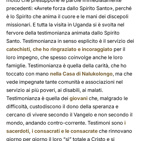
motto che presuppone le parole immediatamente
precedenti: «Avrete forza dallo Spirito Santo», perché
è lo Spirito che anima il cuore e le mani dei discepoli
missionari. E tutta la visita in Uganda si è svolta nel
fervore della testimonianza animata dallo Spirito
Santo. Testimonianza in senso esplicito è il servizio dei
catechisti, che ho ringraziato e incoraggiato
per il
loro impegno, che spesso coinvolge anche le loro
famiglie. Testimonianza è quella della carità, che ho
toccato con mano
nella Casa di Nalukolongo
, ma che
vede impegnate tante comunità e associazioni nel
servizio ai più poveri, ai disabili, ai malati.
Testimonianza è quella dei
giovani
che, malgrado le
difficoltà, custodiscono il dono della speranza e
cercano di vivere secondo il Vangelo e non secondo il
mondo, andando contro-corrente. Testimoni sono
i
sacerdoti, i consacrati e le consacrate
che rinnovano
giorno per giorno il loro “sì” totale a Cristo e si