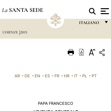
La
SANTA SEDE
ITALIANO
UDIENZE
2015
FRANÇAIS
ENGLISH
ITALIANO
PORTUGUÊS
ESPAÑOL
AR
-
DE
-
EN
-
ES
-
FR
-
HR
-
IT
-
PL
-
PT
DEUTSCH
POLSKI
العربيّة
PAPA FRANCESCO
中文