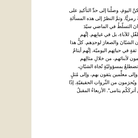
كنَّ اليومَ، وصلْنا إلى حدِّ التأكيدِ على
رمزيًّا. وتمَّ النظرُ إلى هذه المسألةِ
ِ كانَ التسلّطُ في الماضي سيّدَ
ِ للآباءِ، بل في غيابِهم. إنَّهم
 الشبّانَ والصغارَ لوحدِهم. كلُّ هذا
 في حياتِهم اليوميّة. إنَّهم أيتامٌ
ِمون لأبنائهم، من خلالِ مثالِهم
تضطلعُ بمسؤوليّةٍ تُجاهَ الشبّانِ،
وإلى معلِّمين يثقون بهم، وإلى مُثلٍ
ويُحرَمون من الثّرواتِ الحقيقيّةِ. إذًا
أتركَكُم يتامى". الأربعاءُ المقبلُ