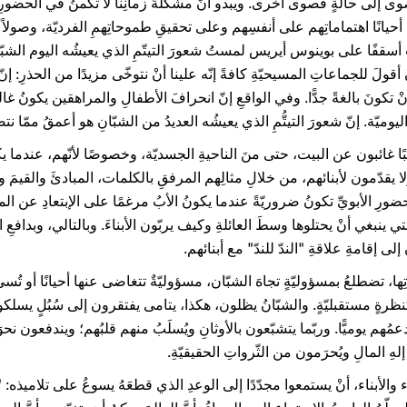
صوى إلى حالةٍ قصوى أخرى. ويبدو أنّ مشكلةَ زمانِنا لا تكمنُ في الحضورِ ال
ن أحيانًا اهتماماتِهم على أنفسِهم وعلى تحقيقِ طموحاتِهمِ الفرديّة، وصولاً
ُ أسقفًا على بوينوس أيريس لمستُ شعورَ التيتّمِ الذي يعيشُه اليوم الشبّ
ْ أقولَ للجماعاتِ المسيحيّةِ كافةً إنّه علينا أنْ نتوخّى مزيدًا من الحذرِ: إن
ْ تكونَ بالغةً جدًّا. وفي الواقعِ إنّ انحرافَ الأطفالِ والمراهقين يكونُ غال
ميّة. إنّ شعورَ التيتُّمِ الذي يعيشُه العديدُ من الشبّانِ هو أعمقُ ممّا نتصو
هم غالبًا غائبون عن البيت، حتى منَ الناحيةِ الجسديّة، وخصوصًا لأنّهم، عند
ولا يقدّمون لأبنائهم، من خلالِ مثالِهم المرفقِ بالكلمات، المبادئَ والقيمَ و
للحضورِ الأبويِّ تكونُ ضروريّةً عندما يكونُ الأبُ مرغمًا على الإبتعادِ عن المن
لتي ينبغي أنْ يحتلوها وسطَ العائلةِ وكيف يربّون الأبناءَ. وبالتالي، وبدافعِ
ى إقامةِ علاقةِ "الندّ للندّ" مع أبنائهم.
ِها، تضطلعُ بمسؤوليّةٍ تجاهَ الشبّان، مسؤوليّةٌ تتغاضى عنها أحيانًا أو تُس
كنظرةٍ مستقبليّةٍ. والشبّانُ يظلون، هكذا، يتامى يفتقرون إلى سُبُلٍ يسلكو
تدعمُهم يوميًّا. وربّما يتشبّعون بالأوثانِ ويُسلَبُ منهم قلبُهم؛ ويندفعون نحوَ
ِ المالِ ويُحرَمون من الثّرواتِ الحقيقيّةِ.