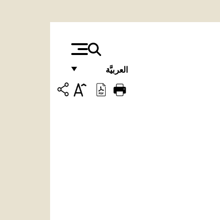
العربيَّة
FRANÇAIS
ENGLISH
ITALIANO
PORTUGUÊS
ESPAÑOL
DEUTSCH
POLSKI