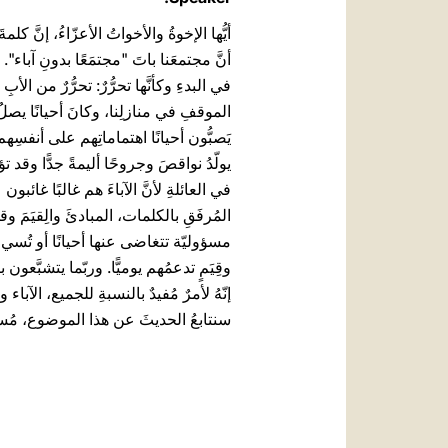
أيُّها الإخوةُ والأخواتُ الأعزّاءُ، إنَّ كل
أنَّ مجتمعَنا باتَ "مجتمَعًا بدونِ آباء".
في البدءِ وكأنَّها تحرُّرٌ: تحرُّرٌ من ال
الموقفِ في منازلِنا، وكانَ أحيانًا يصلُ إ
يَصبُّون أحيانًا اهتماماتِهم على أنفسِه
يولّدُ نواقصَ وجروحًا أليمةً جدًّا وقد 
في العائلةِ لأنَّ الآباءَ هم غالبًا غائ
المُرفَقِ بالكلمات، المبادئَ والِقيَمَ وقو
مسؤوليّة تتغاضى عنها أحيانًا أو تُسيءُ
وقِيَمٍ تدعمُهم يوميًّا. وربّما يتشبَّعون 
إنّهُ لأمرٌ مُفيدٌ بالنسبةِ للجميع، الآبا
سنتابعُ الحديثَ عن هذا الموضوع، مُسلِّ