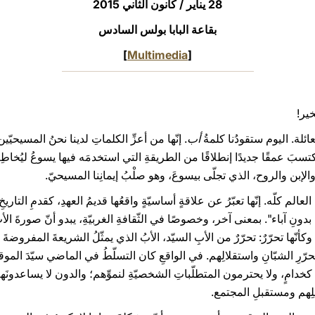
28 يناير / كانون الثاني 2015
بقاعة البابا بولس السادس
]
Multimedia
[
خير!
ائلة. اليوم ستقودُنا كلمةُ
أب
. إنّها من أعزِّ الكلماتِ لدينا نحنُ المسيحيّين 
سبَ عمقًا جديدًا إنطلاقًا من الطريقةِ التي استخدمَه فيها يسوعُ ليُخاطِبَ 
آب والإبن والروح، الذي تجلّى بيسوعَ، وهو صلْبُ إيمانِنا المسيحيّ.
 كلّه. إنّها تعبّرُ عن علاقةٍ أساسيّةٍ واقعُها قديمُ العهدِ، كقدمِ التاريخِ
بدونِ آباء". بمعنى آخر، وخصوصًا في الثّقافةِ الغربيّةِ، يبدو أنّ صورةَ الأبِ با
وكأنّها تحرّرٌ: تحرّرٌ من الأبِ السيّد، الأبُ الذي يمثّلُ الشريعةَ المفروضة
تحرّرِ الشبّانِ واستقلالِهم. في الواقعِ كان التسلّطُ في الماضي سيّدَ الموق
م كخدامٍ، ولا يحترمون المتطلّباتِ الشخصيّةِ لنموِّهم؛ والدون لا يساعدونَه
لِهم ومستقبلِ المجتمع.