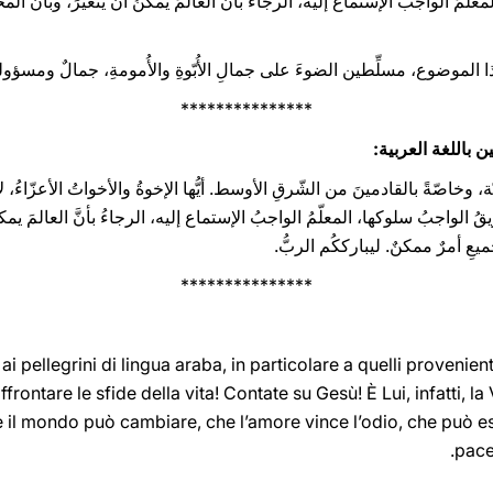
ّمُ الواجبُ الإستماع إليه، الرجاءُ بأنَّ العالمَ يمكنُ أن يتغيّرَ، وبأنَّ الم
ا الموضوع، مسلِّطين الضوءَ على جمالِ الأُبّوةِ والأُمومةِ، جمالٌ ومسؤوليّ
***************
 باللغة العربية:
يّة، وخاصّةً بالقادمينَ من الشّرقِ الأوسط. أيُّها الإخوةُ والأخواتُ الأعزّاءُ،
 الواجبُ سلوكها، المعلّمُ الواجبُ الإستماع إليه، الرجاءُ بأنَّ العالمَ يمكنُ 
ميعِ أمرٌ ممكنٌ. ليبارككُم الربُّ.
***************
 pellegrini di lingua araba, in particolare a quelli provenienti
ffrontare le sfide della vita! Contate su Gesù! È Lui, infatti, l
 il mondo può cambiare, che l’amore vince l’odio, che può esse
pace 