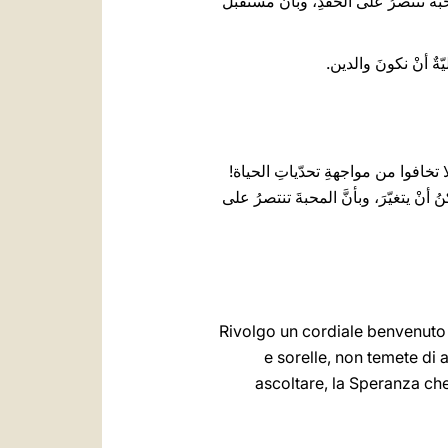
حبةَ تنتصرُ على الحقدِ، وبأنَّ مستقبلَ
ةٌ أنْ نكونَ والدين.
 لا تخافوا من مواجهةِ تحدّياتِ الحياة!
أنْ يتغيّرَ، وبأنَّ المحبةَ تنتصرُ على
Rivolgo un cordiale benvenuto ai
e sorelle, non temete di a
ascoltare, la Speranza che