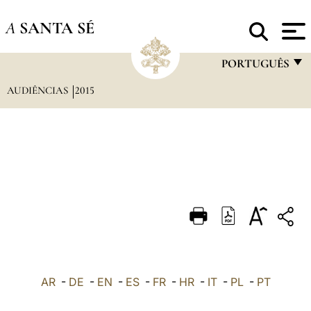
A
SANTA SÉ
PORTUGUÊS
AUDIÊNCIAS
2015
FRANÇAIS
ENGLISH
ITALIANO
PORTUGUÊS
ESPAÑOL
DEUTSCH
POLSKI
العربيّة
AR
-
DE
-
EN
-
ES
-
FR
-
HR
-
IT
-
PL
-
PT
中文