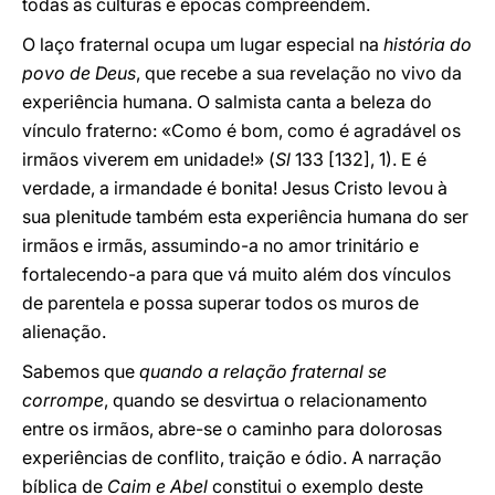
todas as culturas e épocas compreendem.
O laço fraternal ocupa um lugar especial na
história do
povo de Deus
, que recebe a sua revelação no vivo da
experiência humana. O salmista canta a beleza do
vínculo fraterno: «Como é bom, como é agradável os
irmãos viverem em unidade!» (
Sl
133 [132], 1). E é
verdade, a irmandade é bonita! Jesus Cristo levou à
sua plenitude também esta experiência humana do ser
irmãos e irmãs, assumindo-a no amor trinitário e
fortalecendo-a para que vá muito além dos vínculos
de parentela e possa superar todos os muros de
alienação.
Sabemos que
quando a relação fraternal se
corrompe
, quando se desvirtua o relacionamento
entre os irmãos, abre-se o caminho para dolorosas
experiências de conflito, traição e ódio. A narração
bíblica de
Caim e Abel
constitui o exemplo deste