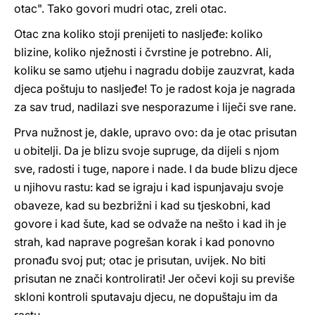
otac". Tako govori mudri otac, zreli otac.
Otac zna koliko stoji prenijeti to nasljeđe: koliko
blizine, koliko nježnosti i čvrstine je potrebno. Ali,
koliku se samo utjehu i nagradu dobije zauzvrat, kada
djeca poštuju to nasljeđe! To je radost koja je nagrada
za sav trud, nadilazi sve nesporazume i liječi sve rane.
Prva nužnost je, dakle, upravo ovo: da je otac prisutan
u obitelji. Da je blizu svoje supruge, da dijeli s njom
sve, radosti i tuge, napore i nade. I da bude blizu djece
u njihovu rastu: kad se igraju i kad ispunjavaju svoje
obaveze, kad su bezbrižni i kad su tjeskobni, kad
govore i kad šute, kad se odvaže na nešto i kad ih je
strah, kad naprave pogrešan korak i kad ponovno
pronađu svoj put; otac je prisutan, uvijek. No biti
prisutan ne znači kontrolirati! Jer očevi koji su previše
skloni kontroli sputavaju djecu, ne dopuštaju im da