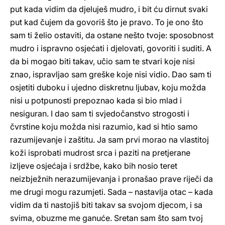
put kada vidim da djeluješ mudro, i bit ću dirnut svaki
put kad čujem da govoriš što je pravo. To je ono što
sam ti želio ostaviti, da ostane nešto tvoje: sposobnost
mudro i ispravno osjećati i djelovati, govoriti i suditi. A
da bi mogao biti takav, učio sam te stvari koje nisi
znao, ispravljao sam greške koje nisi vidio. Dao sam ti
osjetiti duboku i ujedno diskretnu ljubav, koju možda
nisi u potpunosti prepoznao kada si bio mlad i
nesiguran. I dao sam ti svjedočanstvo strogosti i
čvrstine koju možda nisi razumio, kad si htio samo
razumijevanje i zaštitu. Ja sam prvi morao na vlastitoj
koži isprobati mudrost srca i paziti na pretjerane
izljeve osjećaja i srdžbe, kako bih nosio teret
neizbježnih nerazumijevanja i pronašao prave riječi da
me drugi mogu razumjeti. Sada – nastavlja otac – kada
vidim da ti nastojiš biti takav sa svojom djecom, i sa
svima, obuzme me ganuće. Sretan sam što sam tvoj