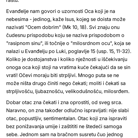
rastu.
Evanđelje nam govori o uzornosti Oca koji je na
nebesima - jedinog, kaže Isus, kojeg se doista može
nazivati "Ocem dobrim" (Mk 10, 18). Svi znaju onu
čudesnu prispodobu koju se naziva prispodobom o
"rasipnom sinu", ili točnije o "milosrdnom ocu", koja se
nalazi u Evanđelju po Luki, poglavlje 15 (usp. 15, 11-32).
Koliko je dostojanstva i koliko nježnosti u iščekivanju
onoga oca koji stoji na vratima kuće čekajući da se sin
vrati! Očevi moraju biti strpljivi. Mnogo puta se ne
može ništa drugo činiti nego čekati; moliti i čekati sa
strpljivošću, ljubaznošću, velikodušnošću, milosrđem.
Dobar otac zna čekati i zna oprostiti, od sveg srca.
Naravno, on zna također odlučno ispravljati: nije slabi
otac, popustljiv, sentimentalan. Otac koji zna ispraviti
bez ponižavanja umije i zaštititi ne štedeći samoga
sebe. Jednom sam na bračnom susretu čuo jednog