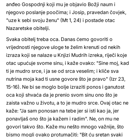
anđeo Gospodnji koji mu je objavio Božji naum i
njegovo poslanje poočima; i Josip, pravedan čovjek,
"uze k sebi svoju ženu" (Mt 1, 24) i postade otac
Nazaretske obitelji.
Svaka obitelj treba oca. Danas ćemo govoriti o
vrijednosti njegove uloge te želim krenuti od nekih
izraza koji se nalaze u Knjizi Mudrih izreka, riječi koje
otac upućuje svome sinu, i kaže ovako: "Sine moj, kad
ti je mudro srce, i ja se od srca veselim; i kliče sva
nutrina moja kad ti usne govore što je pravo" (Izr 23,
15-16). Ne bi se moglo bolje izraziti ponos i ganutost
oca koji shvaća da je prenio svom sinu ono što je
zaista važno u životu, a to je mudro srce. Ovaj otac ne
kaže: "Ja sam ponosan na tebe jer si isti kao ja, jer
ponavljaš ono što ja kažem i radim". Ne, on mu ne
govori takvo što. Kaže mu nešto mnogo važnije, što
bismo mogli ovako protumačiti: "Bit ću sretan svaki