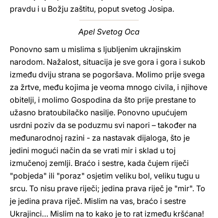
pravdu i u Božju zaštitu, poput svetog Josipa.
Apel Svetog Oca
Ponovno sam u mislima s ljubljenim ukrajinskim
narodom. Nažalost, situacija je sve gora i gora i sukob
između dviju strana se pogoršava. Molimo prije svega
za žrtve, među kojima je veoma mnogo civila, i njihove
obitelji, i molimo Gospodina da što prije prestane to
užasno bratoubilačko nasilje. Ponovno upućujem
usrdni poziv da se poduzmu svi napori – također na
međunarodnoj razini - za nastavak dijaloga, što je
jedini mogući način da se vrati mir i sklad u toj
izmučenoj zemlji. Braćo i sestre, kada čujem riječi
"pobjeda" ili "poraz" osjetim veliku bol, veliku tugu u
srcu. To nisu prave riječi; jedina prava riječ je "mir". To
je jedina prava riječ. Mislim na vas, braćo i sestre
Ukrajinci… Mislim na to kako je to rat između kršćana!