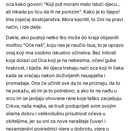
oca kako govori: "Koji put moram malo istući djecu...
ali nikada po licu da ih ne ponizim". Kako je to lijepo!
Ima osjećaj dostojanstva. Mora kazniti, to čini na pravi
način, i ide dalje.
Dakle, ako postoji netko tko može do kraja objasniti
molitvu "Oče naš", koju nas je naučio Isus, to je upravo
onaj koji ima osobno iskustvo očinstva. Bez milosti
koja dolazi od Oca koji je na nebesima, očevi gube
hrabrost, i bježe. Ali djeca trebaju naći oca koji ih čeka
kada se vraćaju nakon doživljenih neuspjeha i
promašaja. Ona će učiniti sve da to ne priznaju, da to
ne pokažu, ali im je to potrebno; a ako to ne nađu u
srcu im se javljaju otvorene rane koje teško zacjeljuju.
Crkva, naša majka, se trudi poduprijeti svim svojim
silama dobru i velikodušnu prisutnost očeva u
obiteljima, jer su oni za nove naraštaje čuvari i
nezamjenjivi posrednici vjere u dobrotu, vjere u