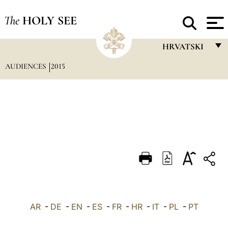
The
HOLY SEE
HRVATSKI
AUDIENCES
2015
FRANÇAIS
ENGLISH
ITALIANO
PORTUGUÊS
ESPAÑOL
DEUTSCH
POLSKI
العربيّة
AR
-
DE
-
EN
-
ES
-
FR
-
HR
-
IT
-
PL
-
PT
中文