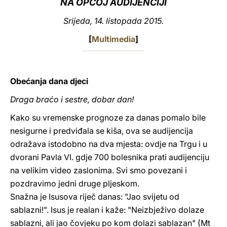
NA OPĆOJ AUDIJENCIJI
LATINE
Srijeda, 14. listopada 2015.
[
Multimedia
]
Obećanja dana djeci
Draga braćo i sestre, dobar dan!
Kako su vremenske prognoze za danas pomalo bile
nesigurne i predviđala se kiša, ova se audijencija
odražava istodobno na dva mjesta: ovdje na Trgu i u
dvorani Pavla VI. gdje 700 bolesnika prati audijenciju
na velikim video zaslonima. Svi smo povezani i
pozdravimo jedni druge pljeskom.
Snažna je Isusova riječ danas: "Jao svijetu od
sablazni!". Isus je realan i kaže: "Neizbježivo dolaze
sablazni, ali jao čovjeku po kom dolazi sablazan" (Mt