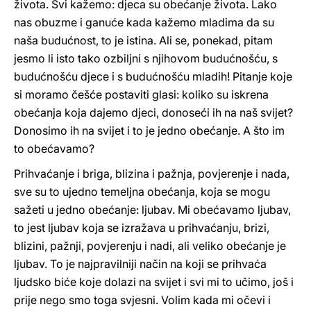
života. Svi kažemo: djeca su obećanje života. Lako
nas obuzme i ganuće kada kažemo mladima da su
naša budućnost, to je istina. Ali se, ponekad, pitam
jesmo li isto tako ozbiljni s njihovom budućnošću, s
budućnošću djece i s budućnošću mladih! Pitanje koje
si moramo češće postaviti glasi: koliko su iskrena
obećanja koja dajemo djeci, donoseći ih na naš svijet?
Donosimo ih na svijet i to je jedno obećanje. A što im
to obećavamo?
Prihvaćanje i briga, blizina i pažnja, povjerenje i nada,
sve su to ujedno temeljna obećanja, koja se mogu
sažeti u jedno obećanje: ljubav. Mi obećavamo ljubav,
to jest ljubav koja se izražava u prihvaćanju, brizi,
blizini, pažnji, povjerenju i nadi, ali veliko obećanje je
ljubav. To je najpravilniji način na koji se prihvaća
ljudsko biće koje dolazi na svijet i svi mi to učimo, još i
prije nego smo toga svjesni. Volim kada mi očevi i