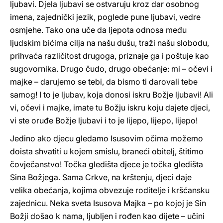
ljubavi. Djela ljubavi se ostvaruju kroz dar osobnog
imena, zajednički jezik, poglede pune ljubavi, vedre
osmjehe. Tako ona uče da ljepota odnosa među
ljudskim bićima cilja na našu dušu, traži našu slobodu,
prihvaća različitost drugoga, priznaje ga i poštuje kao
sugovornika. Drugo čudo, drugo obećanje: mi – očevi i
majke – darujemo se tebi, da bismo ti darovali tebe
samog! I to je ljubav, koja donosi iskru Božje ljubavi! Ali
vi, očevi i majke, imate tu Božju iskru koju dajete djeci,
vi ste oruđe Božje ljubavi i to je lijepo, lijepo, lijepo!
Jedino ako djecu gledamo Isusovim očima možemo
doista shvatiti u kojem smislu, braneći obitelj, štitimo
čovječanstvo! Točka gledišta djece je točka gledišta
Sina Božjega. Sama Crkve, na krštenju, djeci daje
velika obećanja, kojima obvezuje roditelje i kršćansku
zajednicu. Neka sveta Isusova Majka – po kojoj je Sin
Božji došao k nama, ljubljen i rođen kao dijete – učini