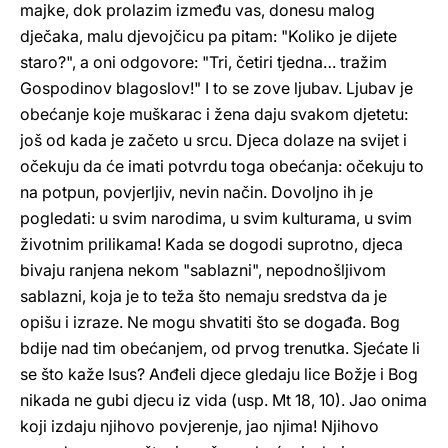
majke, dok prolazim između vas, donesu malog
dječaka, malu djevojčicu pa pitam: "Koliko je dijete
staro?", a oni odgovore: "Tri, četiri tjedna… tražim
Gospodinov blagoslov!" I to se zove ljubav. Ljubav je
obećanje koje muškarac i žena daju svakom djetetu:
još od kada je začeto u srcu. Djeca dolaze na svijet i
očekuju da će imati potvrdu toga obećanja: očekuju to
na potpun, povjerljiv, nevin način. Dovoljno ih je
pogledati: u svim narodima, u svim kulturama, u svim
životnim prilikama! Kada se dogodi suprotno, djeca
bivaju ranjena nekom "sablazni", nepodnošljivom
sablazni, koja je to teža što nemaju sredstva da je
opišu i izraze. Ne mogu shvatiti što se događa. Bog
bdije nad tim obećanjem, od prvog trenutka. Sjećate li
se što kaže Isus? Anđeli djece gledaju lice Božje i Bog
nikada ne gubi djecu iz vida (usp. Mt 18, 10). Jao onima
koji izdaju njihovo povjerenje, jao njima! Njihovo