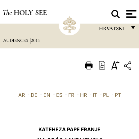
The
HOLY SEE
HRVATSKI
AUDIENCES
2015
FRANÇAIS
ENGLISH
ITALIANO
PORTUGUÊS
ESPAÑOL
AR
-
DE
-
EN
-
ES
-
FR
-
HR
-
IT
-
PL
-
PT
DEUTSCH
POLSKI
العربيّة
KATEHEZA PAPE FRANJE
中文