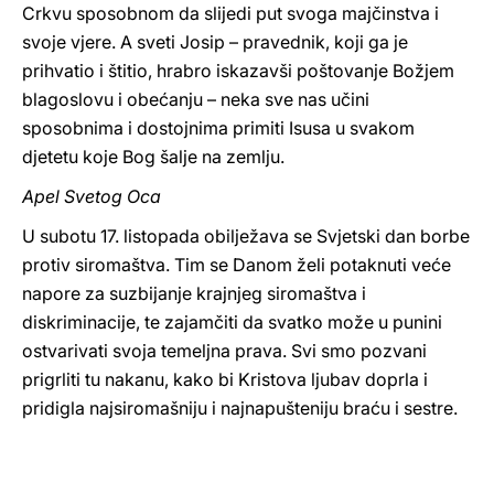
Crkvu sposobnom da slijedi put svoga majčinstva i
svoje vjere. A sveti Josip – pravednik, koji ga je
prihvatio i štitio, hrabro iskazavši poštovanje Božjem
blagoslovu i obećanju – neka sve nas učini
sposobnima i dostojnima primiti Isusa u svakom
djetetu koje Bog šalje na zemlju.
Apel Svetog Oca
U subotu 17. listopada obilježava se Svjetski dan borbe
protiv siromaštva. Tim se Danom želi potaknuti veće
napore za suzbijanje krajnjeg siromaštva i
diskriminacije, te zajamčiti da svatko može u punini
ostvarivati svoja temeljna prava. Svi smo pozvani
prigrliti tu nakanu, kako bi Kristova ljubav doprla i
pridigla najsiromašniju i najnapušteniju braću i sestre.