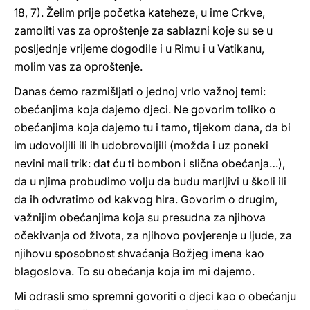
18, 7). Želim prije početka kateheze, u ime Crkve,
zamoliti vas za oproštenje za sablazni koje su se u
posljednje vrijeme dogodile i u Rimu i u Vatikanu,
molim vas za oproštenje.
Danas ćemo razmišljati o jednoj vrlo važnoj temi:
obećanjima koja dajemo djeci. Ne govorim toliko o
obećanjima koja dajemo tu i tamo, tijekom dana, da bi
im udovoljili ili ih udobrovoljili (možda i uz poneki
nevini mali trik: dat ću ti bombon i slična obećanja…),
da u njima probudimo volju da budu marljivi u školi ili
da ih odvratimo od kakvog hira. Govorim o drugim,
važnijim obećanjima koja su presudna za njihova
očekivanja od života, za njihovo povjerenje u ljude, za
njihovu sposobnost shvaćanja Božjeg imena kao
blagoslova. To su obećanja koja im mi dajemo.
Mi odrasli smo spremni govoriti o djeci kao o obećanju