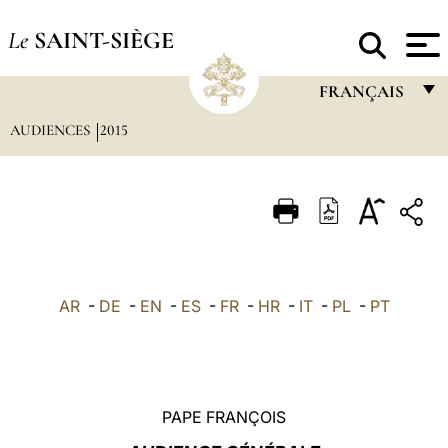
Le
SAINT-SIÈGE
FRANÇAIS
AUDIENCES
2015
FRANÇAIS
ENGLISH
ITALIANO
PORTUGUÊS
ESPAÑOL
AR
-
DE
-
EN
-
ES
-
FR
-
HR
-
IT
-
PL
-
PT
DEUTSCH
POLSKI
العربيّة
PAPE FRANÇOIS
中文