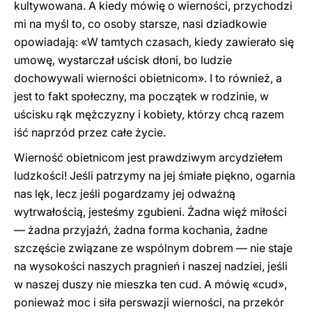
kultywowana. A kiedy mówię o wierności, przychodzi
mi na myśl to, co osoby starsze, nasi dziadkowie
opowiadają: «W tamtych czasach, kiedy zawierało się
umowę, wystarczał uścisk dłoni, bo ludzie
dochowywali wierności obietnicom». I to również, a
jest to fakt społeczny, ma początek w rodzinie, w
uścisku rąk mężczyzny i kobiety, którzy chcą razem
iść naprzód przez całe życie.
Wierność obietnicom jest prawdziwym arcydziełem
ludzkości! Jeśli patrzymy na jej śmiałe piękno, ogarnia
nas lęk, lecz jeśli pogardzamy jej odważną
wytrwałością, jesteśmy zgubieni. Żadna więź miłości
— żadna przyjaźń, żadna forma kochania, żadne
szczęście związane ze wspólnym dobrem — nie staje
na wysokości naszych pragnień i naszej nadziei, jeśli
w naszej duszy nie mieszka ten cud. A mówię «cud»,
ponieważ moc i siła perswazji wierności, na przekór