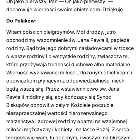
On jako pierwszy, Pan — On jako pierwszy! —
dochowuje wierności swoim obietnicom. Dziękuję.
Do Polaków:
Witam polskich pielgrzymów. Moi drodzy, jutro
obchodzimy wspomnienie św. Jana Pawła ii, papieża
rodziny. Bądźcie jego dobrymi naśladowcami w trosce
o wasze rodziny i o wszystkie rodziny, zwłaszcza te,
które przeżywają trudności duchowe albo materialne.
Wierność wyznawanej miłości, złożonym obietnicom i
obowiązkom płynącym z odpowiedzialności niech
będą waszą siłą. Przez wstawiennictwo św. Jana
Pawła ii módlmy się, aby kończący się Synod
Biskupów odnowił w całym Kościele poczucie
niezaprzeczalnej wartości nierozerwalnego
małżeństwa i zdrowej rodziny opartej na wzajemnej
miłości mężczyzny i kobiety i na łasce Bożej. Z serca
błogosławię wam, tu obecnym, i waszym najbliższym.