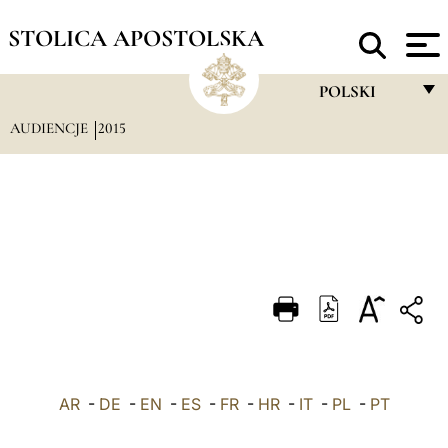
STOLICA APOSTOLSKA
POLSKI
AUDIENCJE
2015
FRANÇAIS
ENGLISH
ITALIANO
PORTUGUÊS
ESPAÑOL
DEUTSCH
POLSKI
AR
-
DE
-
EN
-
ES
-
FR
-
HR
-
IT
-
العربيّة
PL
-
PT
中文